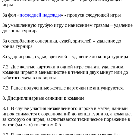
игры
За фол «
последней надежды
» - пропуск следующей игры
За умышленную грубую игру с нанесением травмы – удаление
до конца турнира
За оскорбление соперника, судей, зрителей – удаление до
конца турнира
За удар игрока, судьи, зрителей – удаление до конца турнира
7.2. Две желтые карточки в одной игре считать удалением,
команда играет в меньшинстве в течении двух минут или до
забитого мяча в их ворота.
7.3. Ранее полученные желтые карточки не аннулируются.
8. Дисциплинарные санкции к команде.
8.1. В случае участия незаявленного игрока в матче, данный
игрок снимается с соревнований до конца турнира, а команде,
за которую он играл, засчитывается техническое поражение в
матче (матчах) со счетом 0:5.
8.2. В случае если команда выставляет на игру менее 4-х