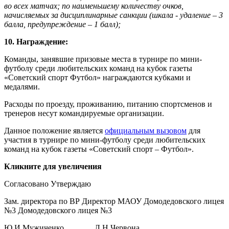
во всех матчах; по наименьшему количеству очков,
начисляемых за дисциплинарные санкции (шкала - удаление – 3
балла, предупреждение – 1 балл);
10. Награждение:
Команды, занявшие призовые места в турнире по мини-
футболу среди любительских команд на кубок газеты
«Советский спорт Футбол» награждаются кубками и
медалями.
Расходы по проезду, проживанию, питанию спортсменов и
тренеров несут командируемые организации.
Данное положение является
официальным вызовом
для
участия в турнире по мини-футболу среди любительских
команд на кубок газеты «Советский спорт – Футбол».
Кликните для увеличения
Согласовано Утверждаю
Зам. директора по ВР
Директор МАОУ Домодедовского лицея
№3 Домодедовского лицея №3
Ю.И.Мужиченко _______Л.Н.Червона