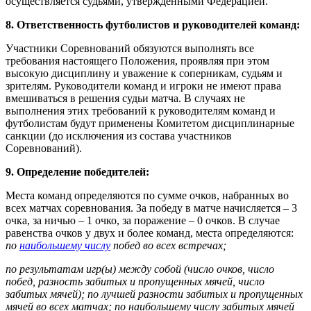
осуществляется судьями, утвержденными Федерацией.
8. Ответственность футболистов и руководителей команд:
Участники Соревнований обязуются выполнять все
требования настоящего Положения, проявляя при этом
высокую дисциплину и уважение к соперникам, судьям и
зрителям. Руководители команд и игроки не имеют права
вмешиваться в решения судьи матча. В случаях не
выполнения этих требований к руководителям команд и
футболистам будут применены Комитетом дисциплинарные
санкции (до исключения из состава участников
Соревнований).
9. Определение победителей:
Места команд определяются по сумме очков, набранных во
всех матчах соревнования. За победу в матче начисляется – 3
очка, за ничью – 1 очко, за поражение – 0 очков. В случае
равенства очков у двух и более команд, места определяются:
по
наибольшему числу
побед во всех встречах;
по результатам игр(ы) между собой (число очков, число
побед, разность забитых и пропущенных мячей, число
забитых мячей); по лучшей разности забитых и пропущенных
мячей во всех матчах; по наибольшему числу забитых мячей