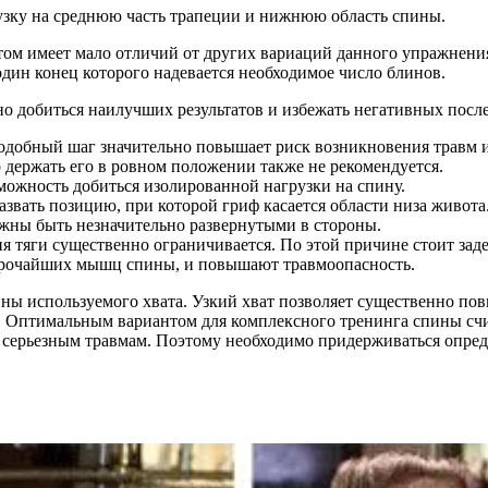
узку на среднюю часть трапеции и нижнюю область спины.
ом имеет мало отличий от других вариаций данного упражнения
один конец которого надевается необходимое число блинов.
 добиться наилучших результатов и избежать негативных посл
 подобный шаг значительно повышает риск возникновения травм
 держать его в ровном положении также не рекомендуется.
зможность добиться изолированной нагрузки на спину.
вать позицию, при которой гриф касается области низа живота
лжны быть незначительно развернутыми в стороны.
 тяги существенно ограничивается. По этой причине стоит зад
широчайших мышц спины, и повышают травмоопасность.
ны используемого хвата. Узкий хват позволяет существенно пов
у. Оптимальным вариантом для комплексного тренинга спины сч
е серьезным травмам. Поэтому необходимо придерживаться опре