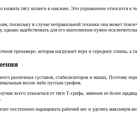
 назвать тягу штанги в наклоне. Это упражнение относится к ч
ам, поскольку в случае неправильной техники она может повлеч
, однако задействовать для его выполнения нужно исключительн
очном тренажере, которая нагружает верх и середину спины, а т
нения
ого различных суставов, стабилизаторов и мышц. Поэтому перед
инимальным весом либо пустым грифом.
учше всего отказаться от тяги Т-грифа, заменив ее более щадя
.
стоит постепенно наращивать рабочий вес и уделять максимум в