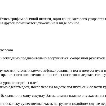
йтись грифом обычной штанги, один конец которого упирается 
на другой помещается утяжеление в виде блинов.
ener.com
необходимо предварительно вооружиться V-образной рукояткой. 
у ногами, стопы надежно зафиксированы, а ноги полусогнуты в 
я правильного положения спины стоит постоянно держать голов
на уровне ширины плеч.
одимо сделать вдох, после чего на выдохе потянуть ее к области
й буквально на одну секунду. Затем штанга плавно опускается на
т, поскольку существенная часть нагрузки в подобном случае п