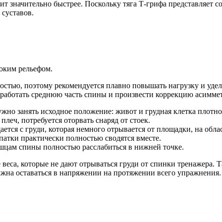
 значительно быстрее. Поскольку тяга Т-грифа представляет со
 суставов.
боким рельефом.
остью, поэтому рекомендуется плавно повышать нагрузку и уд
оработать среднюю часть спины и произвести коррекцию асимм
но занять исходное положение: живот и грудная клетка плотно 
леч, потребуется оторвать снаряд от стоек.
ется с груди, которая немного отрывается от площадки, на обла
опатки практически полностью сводятся вместе.
шцам спины полностью расслабиться в нижней точке.
веса, которые не дают отрываться груди от спинки тренажера. Т
лжна оставаться в напряжении на протяжении всего упражнения.