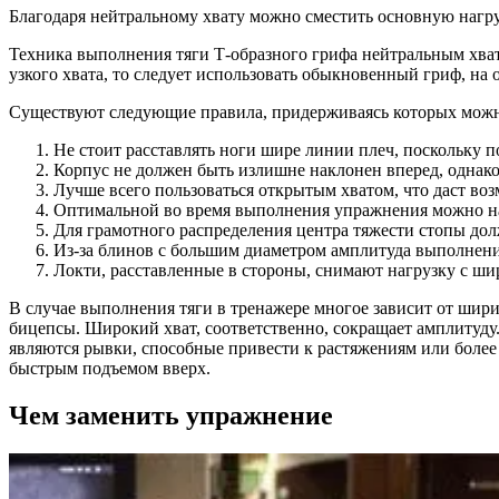
Благодаря нейтральному хвату можно сместить основную нагр
Техника выполнения тяги Т-образного грифа нейтральным хват
узкого хвата, то следует использовать обыкновенный гриф, на 
Существуют следующие правила, придерживаясь которых можно
Не стоит расставлять ноги шире линии плеч, поскольку
Корпус не должен быть излишне наклонен вперед, однако
Лучше всего пользоваться открытым хватом, что даст во
Оптимальной во время выполнения упражнения можно наз
Для грамотного распределения центра тяжести стопы до
Из-за блинов с большим диаметром амплитуда выполнения
Локти, расставленные в стороны, снимают нагрузку с 
В случае выполнения тяги в тренажере многое зависит от шири
бицепсы. Широкий хват, соответственно, сокращает амплитуд
являются рывки, способные привести к растяжениям или боле
быстрым подъемом вверх.
Чем заменить упражнение