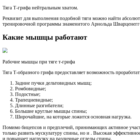
Тяга Т-грифа нейтральным хватом.
Реквизит для выполнения подобной тяги можно найти абсолютно
тренировочной программы знаменитого Арнольда Шварценегг
Какие мышцы работают
Рабочие мышцы при тяге т-грифа
Тяга Т-образного грифа предоставляет возможность проработат
Задние пучки дельтовидных мышц;
Ромбовидные;
Подостные;
Трапециевидные;
Длинные разгибатели;
Большие круглые мышцы спины;
Широчайшие, на которые ложится основная нагрузка.
Помимо бицепсов и предплечий, принимающих активное участие
только развить мускулатуру спины, но и . Высокая эффективно
и повышает нагрузку на различные отделы спины.