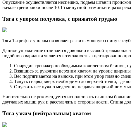
Опускание осуществляется неспешно, подъем штанги происходит
начале тренировки после 10-15 минутной разминки и разогрева
Тяга с упором полулежа, с прижатой грудью
Тяга Т-грифа с упором позволяет развить мощную спину с глу
Данное упражнение отличается довольно высокой травмоопасн
подобного варианта является возможность акцентированно пр
Снарядив тренажер необходимым количеством блинов, нуж
Взявшись за рукоятки верхним хватом на уровне ширины п
Вес подтягивается на выдохе, при этом упор плавно смеща
Тянуть снаряд вверх необходимо до верхней точки, где л
Опускать вес нужно медленно, не давая широчайшим мы
Настоятельно не рекомендуется использовать слишком большие 
двуглавых мышц рук и расставлять в стороны локти. Спина до
Тяга узким (нейтральным) хватом