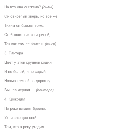
На что она обижена?
(львы)
Он свирепый зверь, но все же
Тихим он бывает тоже.
Он бывает тих с тигрицей,
Так как сам ее боится.
(тигр)
3. Пантера
Цвет у этой крупной кошки
И не белый, и не серый!-
Ночью темной на дорожку.
Вышла черная….
(пантера)
4. Крокодил
По реке плывет бревно,
Ух, и злющее оно!
Тем, кто в реку угодил