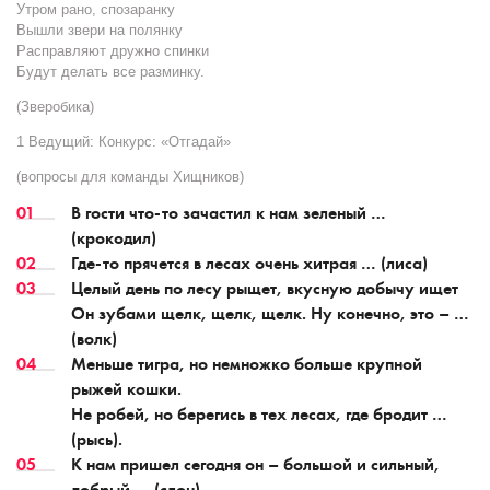
Утром рано, спозаранку
Вышли звери на полянку
Расправляют дружно спинки
Будут делать все разминку.
(Зверобика)
1 Ведущий:
Конкурс: «Отгадай»
(вопросы для команды Хищников)
В гости что-то зачастил к нам зеленый …
(крокодил)
Где-то прячется в лесах очень хитрая … (лиса)
Целый день по лесу рыщет, вкусную добычу ищет
Он зубами щелк, щелк, щелк. Ну конечно, это – …
(волк)
Меньше тигра, но немножко больше крупной
рыжей кошки.
Не робей, но берегись в тех лесах, где бродит …
(рысь).
К нам пришел сегодня он – большой и сильный,
добрый … (слон)