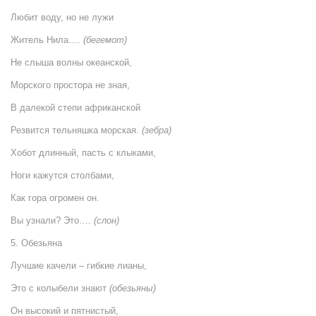
Любит воду, но не лужи
Житель Нила….
(бегемот)
Не слыша волны океанской,
Морского простора не зная,
В далекой степи африканской
Резвится тельняшка морская.
(зебра)
Хобот длинный, пасть с клыками,
Ноги кажутся столбами,
Как гора огромен он.
Вы узнали? Это….
(слон)
5. Обезьяна
Лучшие качели – гибкие лианы,
Это с колыбели знают
(обезьяны)
Он высокий и пятнистый,