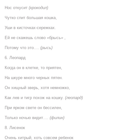
Нос откусит
(крокодил)
Чутко спит большая кошка,
Уши в кисточках-сережках.
Ей не скажешь слово
«брысь»
,
Потому что это….
(рысь)
6. Леопард
Когда он в клетке, то приятен,
На шкуре много черных пятен.
Он хищный зверь, хотя немножко,
Как лев и тигр похож на кошку.
(леопард)
При ярком свете он бессилен,
Только ночью видит….
(филин)
8. Лисенок
Очень хитрый, хоть совсем ребенок