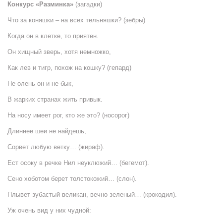
Конкурс «Разминка»
(загадки)
Что за коняшки – на всех тельняшки? (зебры)
Когда он в клетке, то приятен.
Он хищный зверь, хотя немножко,
Как лев и тигр, похож на кошку? (гепард)
Не олень он и не бык,
В жарких странах жить привык.
На носу имеет рог, кто же это? (носорог)
Длиннее шеи не найдешь,
Сорвет любую ветку… (жираф).
Ест осоку в речке Нил неуклюжий… (бегемот).
Сено хоботом берет толстокожий… (слон).
Плывет зубастый великан, вечно зеленый… (крокодил).
Уж очень вид у них чудной: