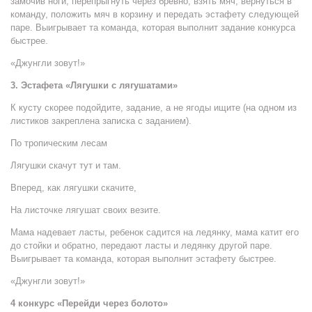
замочив ноги, перепрыгнуть через бревно, взять мяч, вернуться в
команду, положить мяч в корзину и передать эстафету следующей
паре. Выигрывает та команда, которая выполнит задание конкурса
быстрее.
«Джунгли зовут!»
3. Эстафета «Лягушки с лягушатами»
К кусту скорее подойдите, задание, а не ягоды ищите (на одном из
листиков закреплена записка с заданием).
По тропическим лесам
Лягушки скачут тут и там.
Вперед, как лягушки скачите,
На листочке лягушат своих везите.
Мама надевает ласты, ребенок садится на ледянку, мама катит его
до стойки и обратно, передают ласты и ледянку другой паре.
Выигрывает та команда, которая выполнит эстафету быстрее.
«Джунгли зовут!»
4 конкурс «Перейди через болото»