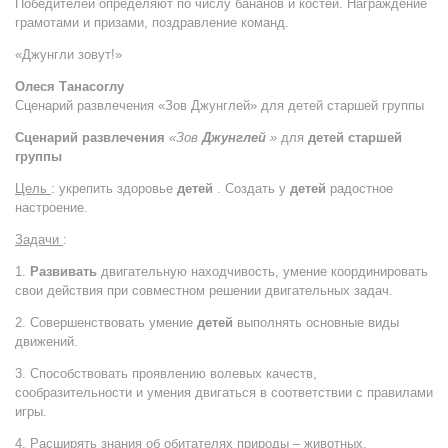
Победителей определяют по числу бананов и костей. Награждение
грамотами и призами, поздравление команд.
«Джунгли зовут!»
Олеся Танасоглу
Сценарий развлечения «Зов Джунглей» для детей старшей группы
Сценарий развлечения
«Зов
Джунглей
»
для
детей старшей
группы
Цель
: укрепить здоровье
детей
. Создать у
детей
радостное
настроение.
Задачи
:
1.
Развивать
двигательную находчивость, умение координировать
свои действия при совместном решении двигательных задач.
2. Совершенствовать умение
детей
выполнять основные виды
движений.
3. Способствовать проявлению волевых качеств,
сообразительности и умения двигаться в соответствии с правилами
игры.
4. Расширять знания об обитателях природы – животных.