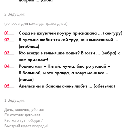
2 Ведущий:
(вопросы для команды травоядных)
Сюда из джунглей поутру прискакала … (кенгуру)
В пустыне любит тяжкий труд наш выносливый …
(верблюд)
Кто всегда в тельняшке ходит? В гости … (зебра) к
нам приходит!
Родина моя – Китай, ну-ка, быстро угадай –
Я большой, и это правда, а зовут меня все – …
(панда)
Апельсины и бананы очень любит … (обезьяна)
1 Ведущий:
Дичь, конечно, убегает,
Ёе охотник догоняет.
Кто кого тут победит?
Быстрый будет впереди!