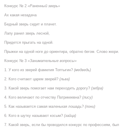
Конкурс № 2
«Раненный зверь»
Ах какая незадача
Бедный зверь сидит и плачет.
Лапу ранил зверь лесной,
Придется прыгать на одной.
Прыжки на одной ноге до ориентира, обратно бегом. Слово жюри.
Конкурс № 3
«Занимательные вопросы»
1. У кого из зверей фамилия Топтыгин?
(медведь)
2. Кого считают царем зверей?
(льва)
3. Какой зверь помогает нам переходить дорогу?
(зебра)
4. Кого величают по отчеству Патрикеевна?
(лису)
5. Как называется самая маленькая лошадь?
(пони)
6. Кого в шутку называют косым?
(зайца)
7. Какой зверь, если бы проводился конкурс по профессиям, был