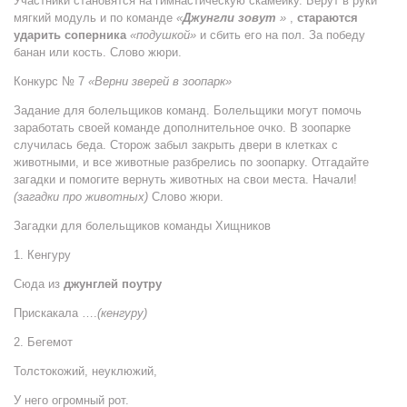
Участники становятся на гимнастическую скамейку. Берут в руки
мягкий модуль и по команде
«
Джунгли зовут
»
,
стараются
ударить соперника
«подушкой»
и сбить его на пол. За победу
банан или кость. Слово жюри.
Конкурс № 7
«Верни зверей в зоопарк»
Задание для болельщиков команд. Болельщики могут помочь
заработать своей команде дополнительное очко. В зоопарке
случилась беда. Сторож забыл закрыть двери в клетках с
животными, и все животные разбрелись по зоопарку. Отгадайте
загадки и помогите вернуть животных на свои места. Начали!
(загадки про животных)
Слово жюри.
Загадки для болельщиков команды Хищников
1. Кенгуру
Сюда из
джунглей поутру
Прискакала ….
(кенгуру)
2. Бегемот
Толстокожий, неуклюжий,
У него огромный рот.