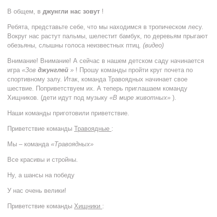
В общем, в
джунгли нас зовут
!
Ребята, представьте себе, что мы находимся в тропическом лесу.
Вокруг нас растут пальмы, шелестит бамбук, по деревьям прыгают
обезьяны, слышны голоса неизвестных птиц.
(видео)
Внимание! Внимание! А сейчас в нашем детском саду начинается
игра
«Зов
джунглей
»
! Прошу команды пройти круг почета по
спортивному залу. Итак, команда Травоядных начинает свое
шествие. Поприветствуем их. А теперь приглашаем команду
Хищников. (дети идут под музыку
«В мире животных»
).
Наши команды приготовили приветствие.
Приветствие команды
Травоядные
:
Мы – команда
«Травоядных»
Все красивы и стройны.
Ну, а шансы на победу
У нас очень велики!
Приветствие команды
Хищники
: