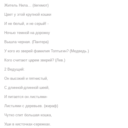
Житель Нила… (бегемот)
Цвет у этой крупной кошки
И не белый, и не серый! -
Ночью темной на дорожку
Вышла черная. (Пантера)
У кого из зверей фамилия Топтыгин? (Медведь.)
Кого считают царем зверей? (Лев.)
2 Ведущий:
Он высокий и пятнистый,
С длинной-длинной шеей,
И питается он листьями-
Листьями с деревьев. (жираф)
Чутко спит большая кошка,
Уши в кисточках-сережках.