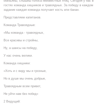
обезьяны, слышны голоса неизвестных птиц. Сегодня у нас в
гостях команда хищников и травоядных. За победу в каждом
задание каждая команда получает кость или банан.
Представляем капитанов.
Команда Травоядные:
«Мы команда - травоядных,
Все красивы и стройны,
Ну, а шансы на победу,
У нас очень велики.
Команда хищники:
«Хоть и с виду мы и грозные,
Но в душе мы очень добрые,
Травоядным всем привет,
Не уйти нам без побед»
2 Ведущий: