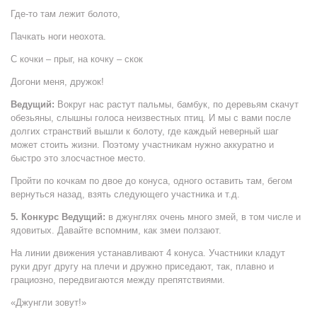
Где-то там лежит болото,
Пачкать ноги неохота.
С кочки – прыг, на кочку – скок
Догони меня, дружок!
Ведущий:
Вокруг нас растут пальмы, бамбук, по деревьям скачут
обезьяны, слышны голоса неизвестных птиц. И мы с вами после
долгих странствий вышли к болоту, где каждый неверный шаг
может стоить жизни. Поэтому участникам нужно аккуратно и
быстро это злосчастное место.
Пройти по кочкам по двое до конуса, одного оставить там, бегом
вернуться назад, взять следующего участника и т.д.
5. Конкурс
Ведущий:
в джунглях очень много змей, в том числе и
ядовитых. Давайте вспомним, как змеи ползают.
На линии движения устанавливают 4 конуса. Участники кладут
руки друг другу на плечи и дружно приседают, так, плавно и
грациозно, передвигаются между препятствиями.
«Джунгли зовут!»