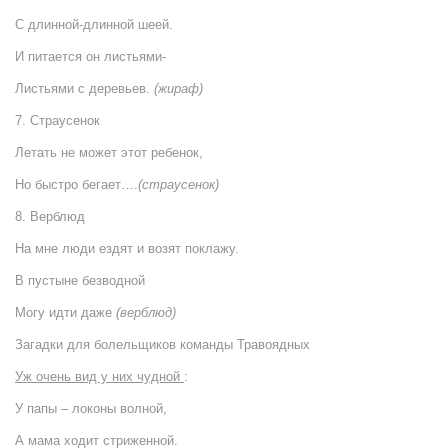
С длинной-длинной шеей.
И питается он листьями-
Листьями с деревьев.
(жираф)
7. Страусенок
Летать не может этот ребенок,
Но быстро бегает….
(страусенок)
8. Верблюд
На мне люди ездят и возят поклажу.
В пустыне безводной
Могу идти даже
(верблюд)
Загадки для болельщиков команды Травоядных
Уж очень вид у них чудной
:
У папы – локоны волной,
А мама ходит стриженной.