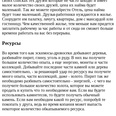
своих списках тех друзей которые не часто заходят и имеет
малое количество своих друзей, цена их найма будет
маленькой. Так же можете приобрести Отель, цена найма
будет тоже маленькой. Друзья-работники нуждаются в жилье.
Соорудите им палатку, лачугу, квартиры, дом с мансардой или
гостиницу. Чем качественней жилье, тем меньше вам придется
заплатить рабочему за час работы и от сюда он сможет больше
времени работать на вас без перерыва.
Ресурсы
Во время того как эскимосы-дровосеки добывают деревья,
разбивайте пирит, глину, уголь и руду. В них вы получите
большое количество опыта, а еще энергию, монеты и части
коллекций. Добывайте последние части камней или дерева
самостоятельно, - за решающий удар по ресурсу вы получите
много опыта, части коллекций, даже - золото. Пирит так же
необходимо разбивать самостоятельно - энергией, - с чего вы
получите большое количество золота, которое вы можете
продать и купить что то необходимое вам. Если вы будете
использовать камнетесов, то будете получать обычный
камень. Если вам необходим какой то ресурс, попробуй те
покопать у друга, ведь во время копания может выпасть
некоторое количество обкапываемого ресурса.