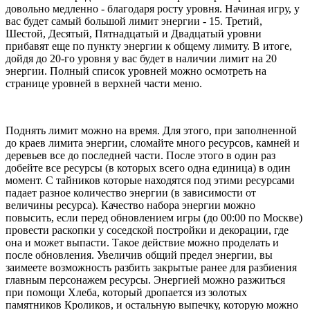
довольно медленно - благодаря росту уровня. Начиная игру, у
вас будет самый большой лимит энергии - 15. Третий,
Шестой, Десятый, Пятнадцатый и Двадцатый уровни
прибавят еще по пункту энергии к общему лимиту. В итоге,
дойдя до 20-го уровня у вас будет в наличии лимит на 20
энергии. Полный список уровней можно осмотреть на
странице уровней в верхней части меню.
Поднять лимит можно на время. Для этого, при заполненной
до краев лимита энергии, сломайте много ресурсов, камней и
деревьев все до последней части. После этого в один раз
добейте все ресурсы (в которых всего одна единица) в один
момент. С тайников которые находятся под этими ресурсами
падает разное количество энергии (в зависимости от
величины ресурса). Качество набора энергии можно
повысить, если перед обновлением игры (до 00:00 по Москве)
провести раскопки у соседской постройки и декорации, где
она и может выпасти. Такое действие можно проделать и
после обновления. Увеличив общий предел энергии, вы
заимеете возможность разбить закрытые ранее для разбиения
главным персонажем ресурсы. Энергией можно разжиться
при помощи Хлеба, который дропается из золотых
памятников Кроликов, и остальную выпечку, которую можно