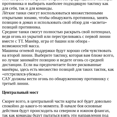
противника и выбирать наиболее подходящую тактику как
для себя, так и для команды.
Лёгкие танки смогут воспользоваться множественными
открытыми зонами, чтобы обнаружить противника, занять
позицию в домах и использовать свой обзор для «засвета»
позиций противника.
Средние танки смогут полностью раскрыть свой потенциал,
ведя огонь из укрытий или перестреливаясь с первой линии
вместе с ТТ. Манёвр, игра от башни или обзора -
возможностей масса.
Машины огневой поддержки будут хорошо себя чувствовать
на второй линии. Выберите тактику, которая вам ближе всего,
но лучше занимайте позицию и ведите огонь со средней
дистанции. Если вы предпочитаете более рискованные
манёвры, здесь есть множество позиций для таких тактик, как
«отстрелялся-убежал».
САУ должны вести огонь по обнаруженному противнику с
третьей линии.
Центральный мост
Скорее всего, в центральной части карты всё будет довольно
спокойно до какого-то момента. В начале боя основные
действия будут происходить на северном и южном флангах,
так как команды будут пытаться взять эти направления под