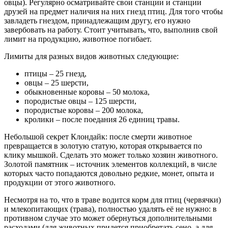
овцы). Регулярно осматривайте свои станции и станции
друзей на предмет наличия на них гнезд птиц. Для того чтобы
завладеть гнездом, принадлежащим другу, его нужно
завербовать на работу. Стоит учитывать, что, выполнив свой
лимит на продукцию, животное погибает.
Лимиты для разных видов животных следующие:
птицы – 25 гнезд,
овцы – 25 шерсти,
обыкновенные коровы – 50 молока,
породистые овцы – 125 шерсти,
породистые коровы – 200 молока,
кролики – после поедания 26 единиц травы.
Небольшой секрет Клондайк: после смерти животное
превращается в золотую статую, которая открывается по
клику мышкой. Сделать это может только хозяин животного.
Золотой памятник – источник элементов коллекций, в числе
которых часто попадаются довольно редкие, монет, опыта и
продукции от этого животного.
Несмотря на то, что в траве водится корм для птиц (червячки)
и млекопитающих (трава), полностью удалять её не нужно: в
противном случае это может обернуться дополнительными
расходами (для животных придется приобретать сено, а для