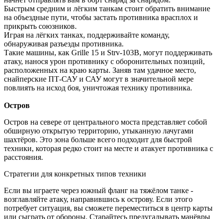
Быстрым средним и лёгким танкам стоит обратить внимание
на объездные пути, чтобы застать противника врасплох и
прикрыть союзников.
Играя на лёгких танках, поддерживайте команду,
обнаруживая разъезды противника.
Такие машины, как Grille 15 и Strv-103B, могут поддерживать
атаку, нанося урон противнику с оборонительных позиций,
расположенных на краю карты. Заняв там удачное место,
снайперские ПТ-САУ и САУ могут в значительной мере
повлиять на исход боя, уничтожая технику противника.
Остров
Остров на севере от центрального моста представляет собой
обширную открытую территорию, утыканную лачугами
шахтёров. Это зона больше всего подходит для быстрой
техники, которая редко стоит на месте и атакует противника с
расстояния.
Стратегии для конкретных типов техники
Если вы играете через южный фланг на тяжёлом танке -
возглавляйте атаку, направившись к острову. Если этого
потребует ситуация, вы сможете переместиться в центр карты
или сыграть от обороны. Старайтесь предугадывать манёвры