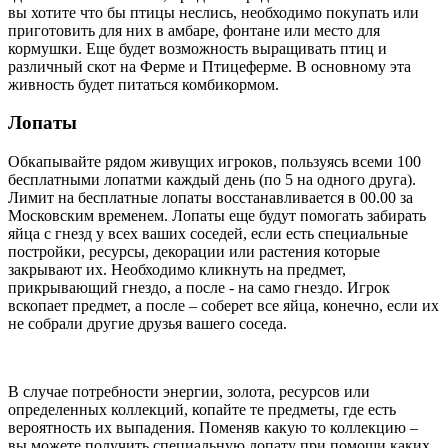
вы хотите что бы птицы неслись, необходимо покупать или
приготовить для них в амбаре, фонтане или место для
кормушки. Еще будет возможность выращивать птиц и
различный скот на Ферме и Птицеферме. В основному эта
живность будет питаться комбикормом.
Лопаты
Обкапывайте рядом живущих игроков, пользуясь всеми 100
бесплатными лопатми каждый день (по 5 на одного друга).
Лимит на бесплатные лопаты восстанавливается в 00.00 за
Московским временем. Лопаты еще будут помогать забирать
яйца с гнезд у всех ваших соседей, если есть специальные
постройки, ресурсы, декорации или растения которые
закрывают их. Необходимо кликнуть на предмет,
прикрывающий гнездо, а после - на само гнездо. Игрок
вскопает предмет, а после – соберет все яйца, конечно, если их
не собрали другие друзья вашего соседа.
В случае потребности энергии, золота, ресурсов или
определенных коллекций, копайте те предметы, где есть
вероятность их выпадения. Поменяв какую то коллекцию –
вы можете получить специальную лопату при помощи каких