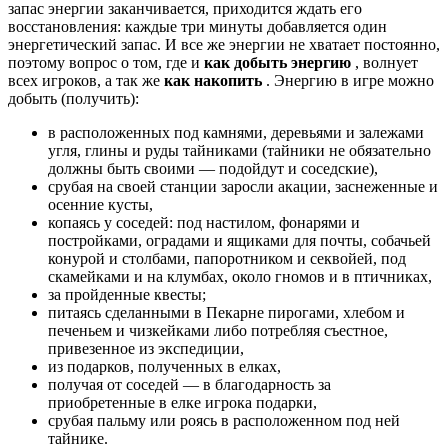
запас энергии заканчивается, приходится ждать его
восстановления: каждые три минуты добавляется один
энергетический запас. И все же энергии не хватает постоянно,
поэтому вопрос о том, где и
как добыть энергию
, волнует
всех игроков, а так же
как накопить
. Энергию в игре можно
добыть (получить):
в расположенных под камнями, деревьями и залежами
угля, глины и руды тайниками (тайники не обязательно
должны быть своими — подойдут и соседские),
срубая на своей станции заросли акации, заснеженные и
осенние кусты,
копаясь у соседей: под настилом, фонарями и
постройками, оградами и ящиками для почты, собачьей
конурой и столбами, папоротником и секвойей, под
скамейками и на клумбах, около гномов и в птичниках,
за пройденные квесты;
питаясь сделанными в Пекарне пирогами, хлебом и
печеньем и чизкейками либо потребляя съестное,
привезенное из экспедиции,
из подарков, полученных в елках,
получая от соседей — в благодарность за
приобретенные в елке игрока подарки,
срубая пальму или роясь в расположенном под ней
тайнике.