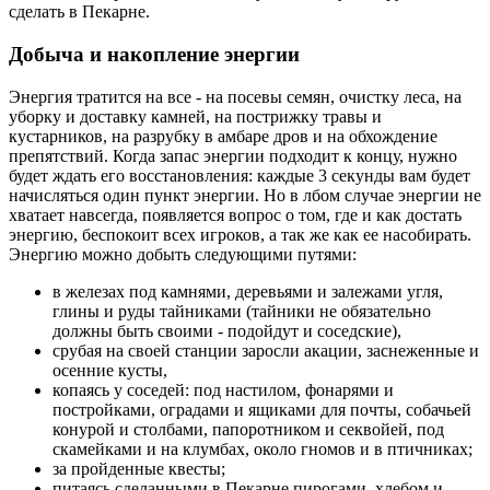
сделать в Пекарне.
Добыча и накопление энергии
Энергия тратится на все - на посевы семян, очистку леса, на
уборку и доставку камней, на пострижку травы и
кустарников, на разрубку в амбаре дров и на обхождение
препятствий. Когда запас энергии подходит к концу, нужно
будет ждать его восстановления: каждые 3 секунды вам будет
начисляться один пункт энергии. Но в лбом случае энергии не
хватает навсегда, появляется вопрос о том, где и как достать
энергию, беспокоит всех игроков, а так же как ее насобирать.
Энергию можно добыть следующими путями:
в железах под камнями, деревьями и залежами угля,
глины и руды тайниками (тайники не обязательно
должны быть своими - подойдут и соседские),
срубая на своей станции заросли акации, заснеженные и
осенние кусты,
копаясь у соседей: под настилом, фонарями и
постройками, оградами и ящиками для почты, собачьей
конурой и столбами, папоротником и секвойей, под
скамейками и на клумбах, около гномов и в птичниках;
за пройденные квесты;
питаясь сделанными в Пекарне пирогами, хлебом и