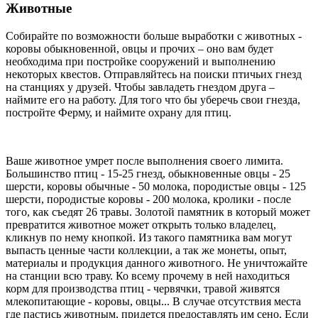
Животные
Собирайте по возможности больше выработки с животных -
коровы обыкновенной, овцы и прочих – оно вам будет
необходима при постройке сооружений и выполнению
некоторых квестов. Отправляйтесь на поиски птичьих гнезд
на станциях у друзей. Чтобы завладеть гнездом друга –
наймите его на работу. Для того что бы уберечь свои гнезда,
постройте Ферму, и наймите охрану для птиц.
Ваше животное умрет после выполнения своего лимита.
Большинство птиц - 15-25 гнезд, обыкновенные овцы - 25
шерсти, коровы обычные - 50 молока, породистые овцы - 125
шерсти, породистые коровы - 200 молока, кролики - после
того, как съедят 26 травы. Золотой памятник в который может
превратится животное может открыть только владелец,
кликнув по нему кнопкой. Из такого памятника вам могут
выпасть ценные части коллекции, а так же монеты, опыт,
материалы и продукция данного животного. Не уничтожайте
на станции всю траву. Ко всему прочему в ней находиться
корм для производства птиц - червячки, травой живятся
млекопитающие - коровы, овцы... В случае отсутствия места
где пастись животным, придется предоставлять им сено. Если