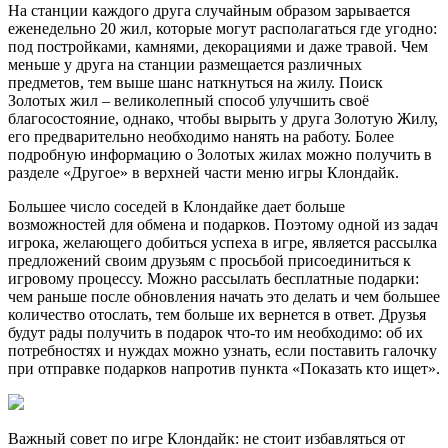
На станции каждого друга случайным образом зарывается
еженедельно 20 жил, которые могут располагаться где угодно:
под постройками, камнями, декорациями и даже травой. Чем
меньше у друга на станции размещается различных
предметов, тем выше шанс наткнуться на жилу. Поиск
Золотых жил – великолепный способ улучшить своё
благосостояние, однако, чтобы вырыть у друга Золотую Жилу,
его предварительно необходимо нанять на работу. Более
подробную информацию о Золотых жилах можно получить в
разделе «Другое» в верхней части меню игры Клондайк.
Большее число соседей в Клондайке дает больше
возможностей для обмена и подарков. Поэтому одной из задач
игрока, желающего добиться успеха в игре, является рассылка
предложений своим друзьям с просьбой присоединиться к
игровому процессу. Можно рассылать бесплатные подарки:
чем раньше после обновления начать это делать и чем большее
количество отослать, тем больше их вернется в ответ. Друзья
будут рады получить в подарок что-то им необходимо: об их
потребностях и нуждах можно узнать, если поставить галочку
при отправке подарков напротив пункта «Показать кто ищет».
Важный совет по игре Клондайк: не стоит избавляться от