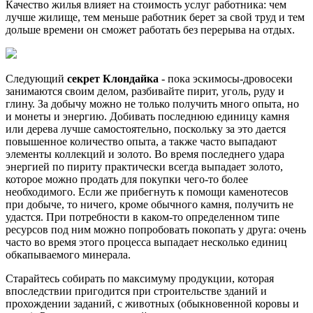
Качество жилья влияет на стоимость услуг работника: чем
лучше жилище, тем меньше работник берет за свой труд и тем
дольше времени он сможет работать без перерыва на отдых.
Следующий
секрет Клондайка
- пока эскимосы-дровосеки
занимаются своим делом, разбивайте пирит, уголь, руду и
глину. За добычу можно не только получить много опыта, но
и монеты и энергию. Добивать последнюю единицу камня
или дерева лучше самостоятельно, поскольку за это дается
повышенное количество опыта, а также часто выпадают
элементы коллекций и золото. Во время последнего удара
энергией по пириту практически всегда выпадает золото,
которое можно продать для покупки чего-то более
необходимого. Если же прибегнуть к помощи каменотесов
при добыче, то ничего, кроме обычного камня, получить не
удастся. При потребности в каком-то определенном типе
ресурсов под ним можно попробовать покопать у друга: очень
часто во время этого процесса выпадает несколько единиц
обкапываемого минерала.
Старайтесь собирать по максимуму продукции, которая
впоследствии пригодится при строительстве зданий и
прохождении заданий, с животных (обыкновенной коровы и