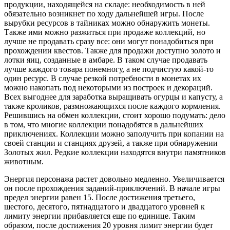
продукции, находящейся на складе: необходимость в ней
обязательно возникнет по ходу дальнейшей игры. После
вырубки ресурсов в тайниках можно обнаружить монеты.
Также ими можно разжиться при продаже коллекций, но
лучше не продавать сразу все: они могут понадобиться при
прохождении квестов. Также для продажи доступно золото и
лотки яиц, созданные в амбаре. В таком случае продавать
лучше каждого товара понемногу, а не подчистую какой-то
один ресурс. В случае резкой потребности в монетах их
можно накопать под некоторыми из построек и декораций.
Всех выгоднее для заработка выращивать огурцы и капусту, а
также кроликов, размножающихся после каждого кормления.
Решившись на обмен коллекции, стоит хорошо подумать: дело
в том, что многие коллекции понадобятся в дальнейших
приключениях. Коллекции можно заполучить при копании на
своей станции и станциях друзей, а также при обнаружении
Золотых жил. Редкие коллекции находятся внутри памятников
животным.
Энергия персонажа растет довольно медленно. Увеличивается
он после прохождения заданий-приключений. В начале игры
предел энергии равен 15. После достижения третьего,
шестого, десятого, пятнадцатого и двадцатого уровней к
лимиту энергии прибавляется еще по единице. Таким
образом, после достижения 20 уровня лимит энергии будет