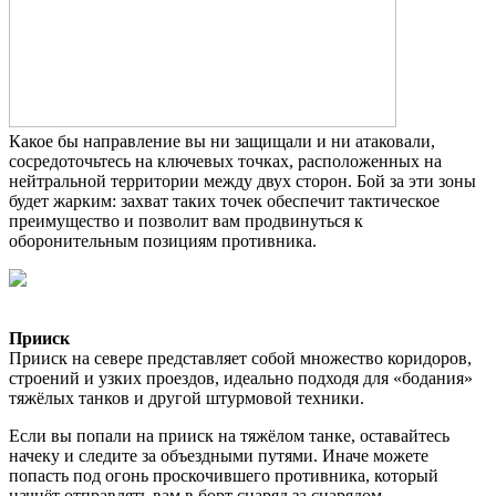
Какое бы направление вы ни защищали и ни атаковали,
сосредоточьтесь на ключевых точках, расположенных на
нейтральной территории между двух сторон. Бой за эти зоны
будет жарким: захват таких точек обеспечит тактическое
преимущество и позволит вам продвинуться к
оборонительным позициям противника.
Прииск
Прииск на севере представляет собой множество коридоров,
строений и узких проездов, идеально подходя для «бодания»
тяжёлых танков и другой штурмовой техники.
Если вы попали на прииск на тяжёлом танке, оставайтесь
начеку и следите за объездными путями. Иначе можете
попасть под огонь проскочившего противника, который
начнёт отправлять вам в борт снаряд за снарядом.