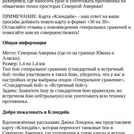
разберёмся, где наносить урон и уничтожать противника на
обманчиво тихих просторах Северной Америки!
ПРИМЕЧАНИЕ: Карта «Клондайк» - наш ответ на ваши
просьбы добавить новую карту в формат «30 на 30».
Оставляйте отзывы о нововведениях генеральных сражений и
помогайте нам их совершенствовать!
Общая информация
Место: Северная Америка (где-то на границе Юкона и
Аляски).
Размер: 1,4 на 1,4 км.
Тип боя: генеральное сражение (стандартный и встречный
бой: чтобы участвовать в таких боях, убедитесь, что у вас в
настройках игры выбраны опции «Генеральное сражение»,
«Стандартный бой» и «Встречный бой»).
Задачи: Захватить базу (в стандартном бою вражескую, во
встречном бою нейтральную) или уничтожить всю технику
противника.
Добро пожаловать в Клондайк
Вдохновлённые рассказами Джека Лондона, мы представляем
карту «Клондайк», которая переносит танковые бои в
Северную Америку, где утопающие в грязи улицы и ветхие