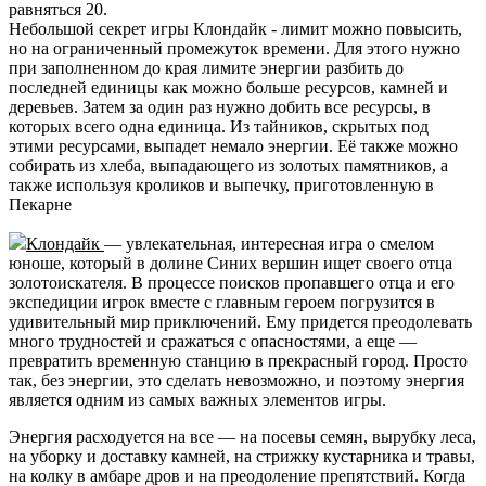
равняться 20.
Небольшой секрет игры Клондайк - лимит можно повысить,
но на ограниченный промежуток времени. Для этого нужно
при заполненном до края лимите энергии разбить до
последней единицы как можно больше ресурсов, камней и
деревьев. Затем за один раз нужно добить все ресурсы, в
которых всего одна единица. Из тайников, скрытых под
этими ресурсами, выпадет немало энергии. Её также можно
собирать из хлеба, выпадающего из золотых памятников, а
также используя кроликов и выпечку, приготовленную в
Пекарне
Клондайк
— увлекательная, интересная игра о смелом
юноше, который в долине Синих вершин ищет своего отца
золотоискателя. В процессе поисков пропавшего отца и его
экспедиции игрок вместе с главным героем погрузится в
удивительный мир приключений. Ему придется преодолевать
много трудностей и сражаться с опасностями, а еще —
превратить временную станцию в прекрасный город. Просто
так, без энергии, это сделать невозможно, и поэтому энергия
является одним из самых важных элементов игры.
Энергия расходуется на все — на посевы семян, вырубку леса,
на уборку и доставку камней, на стрижку кустарника и травы,
на колку в амбаре дров и на преодоление препятствий. Когда