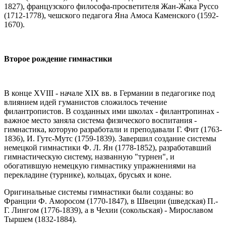
1827), французского философа-просветителя Жан-Жака Руссо
(1712-1778), чешского педагога Яна Амоса Каменского (1592-
1670).
Второе рождение гимнастики
В конце XVIII - начале XIX вв. в Германии в педагогике под
влиянием идей гуманистов сложилось течение
филантропистов. В созданных ими школах - филантропинах -
важное место заняла система физического воспитания -
гимнастика, которую разработали и преподавали Г. Фит (1763-
1836), И. Гутс-Мутс (1759-1839). Завершил создание системы
немецкой гимнастики Ф. Л. Ян (1778-1852), разработавший
гимнастическую систему, названную "турнен", и
обогатившую немецкую гимнастику упражнениями на
перекладине (турнике), кольцах, брусьях и коне.
Оригинальные системы гимнастики были созданы: во
Франции Ф. Аморосом (1770-1847), в Швеции (шведская) П.-
Г. Лингом (1776-1839), а в Чехии (сокольская) - Мирославом
Тыршем (1832-1884).