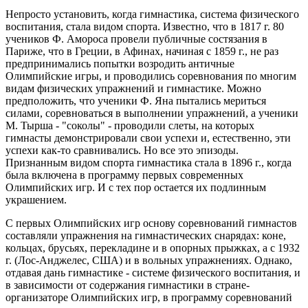
Непросто установить, когда гимнастика, система физического
воспитания, стала видом спорта. Известно, что в 1817 г. 80
учеников Ф. Амороса провели публичные состязания в
Париже, что в Греции, в Афинах, начиная с 1859 г., не раз
предпринимались попытки возродить античные
Олимпийские игры, и проводились соревнования по многим
видам физических упражнений и гимнастике. Можно
предположить, что ученики Ф. Яна пытались мериться
силами, соревноваться в выполнении упражнений, а ученики
М. Тырша - "соколы" - проводили слеты, на которых
гимнасты демонстрировали свои успехи и, естественно, эти
успехи как-то сравнивались. Но все это эпизоды.
Признанным видом спорта гимнастика стала в 1896 г., когда
была включена в программу первых современных
Олимпийских игр. И с тех пор остается их подлинным
украшением.
С первых Олимпийских игр основу соревнований гимнастов
составляли упражнения на гимнастических снарядах: коне,
кольцах, брусьях, перекладине и в опорных прыжках, а с 1932
г. (Лос-Анджелес, США) и в вольных упражнениях. Однако,
отдавая дань гимнастике - системе физического воспитания, и
в зависимости от содержания гимнастики в стране-
организаторе Олимпийских игр, в программу соревнований