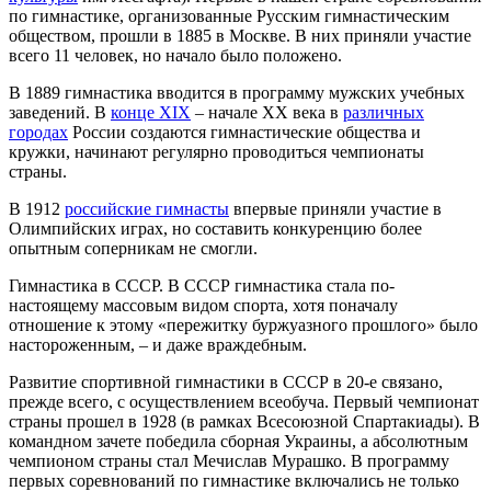
по гимнастике, организованные Русским гимнастическим
обществом, прошли в 1885 в Москве. В них приняли участие
всего 11 человек, но начало было положено.
В 1889 гимнастика вводится в программу мужских учебных
заведений. В
конце XIX
– начале XX века в
различных
городах
России создаются гимнастические общества и
кружки, начинают регулярно проводиться чемпионаты
страны.
В 1912
российские гимнасты
впервые приняли участие в
Олимпийских играх, но составить конкуренцию более
опытным соперникам не смогли.
Гимнастика в СССР.
В СССР гимнастика стала по-
настоящему массовым видом спорта, хотя поначалу
отношение к этому «пережитку буржуазного прошлого» было
настороженным, – и даже враждебным.
Развитие спортивной гимнастики в СССР в 20-е связано,
прежде всего, с осуществлением всеобуча. Первый чемпионат
страны прошел в 1928 (в рамках Всесоюзной Спартакиады). В
командном зачете победила сборная Украины, а абсолютным
чемпионом страны стал Мечислав Мурашко. В программу
первых соревнований по гимнастике включались не только