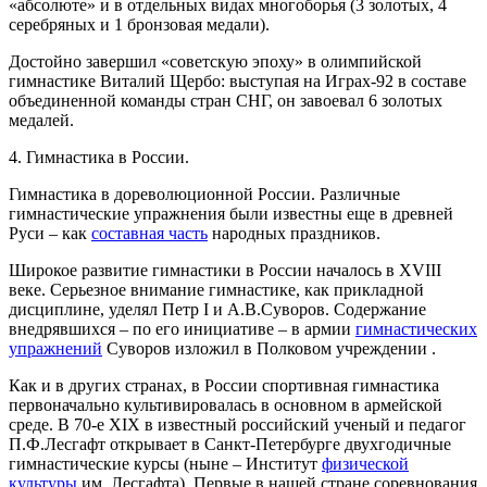
«абсолюте» и в отдельных видах многоборья (3 золотых, 4
серебряных и 1 бронзовая медали).
Достойно завершил «советскую эпоху» в олимпийской
гимнастике Виталий Щербо: выступая на Играх-92 в составе
объединенной команды стран СНГ, он завоевал 6 золотых
медалей.
4. Гимнастика в России.
Гимнастика в дореволюционной России.
Различные
гимнастические упражнения были известны еще в древней
Руси – как
составная часть
народных праздников.
Широкое развитие гимнастики в России началось в XVIII
веке. Серьезное внимание гимнастике, как прикладной
дисциплине, уделял Петр I и А.В.Суворов. Содержание
внедрявшихся – по его инициативе – в армии
гимнастических
упражнений
Суворов изложил в
Полковом учреждении
.
Как и в других странах, в России спортивная гимнастика
первоначально культивировалась в основном в армейской
среде. В 70-е XIX в известный российский ученый и педагог
П.Ф.Лесгафт открывает в Санкт-Петербурге двухгодичные
гимнастические курсы (ныне – Институт
физической
культуры
им. Лесгафта). Первые в нашей стране соревнования