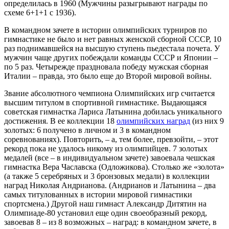
определилась в 1960 (Мужчины разыгрывают награды по
схеме 6+1+1 с 1936).
В командном зачете в истории олимпийских турниров по
гимнастике не было и нет равных женской сборной СССР, 10
раз поднимавшейся на высшую ступень пьедестала почета. У
мужчин чаще других побеждали команды СССР и Японии –
по 5 раз. Четырежде праздновала победу мужская сборная
Италии – правда, это было еще до Второй мировой войны.
Звание абсолютного чемпиона Олимпийских игр считается
высшим титулом в спортивной гимнастике. Выдающаяся
советская гимнастка Лариса Латынина добилась уникального
достижения. В ее коллекции 18
олимпийских наград
(из них 9
золотых: 6 получено в личном и 3 в командном
соревнованиях). Повторить, – а, тем более, превзойти, – этот
рекорд пока не удалось никому из олимпийцев. 7 золотых
медалей (все – в индивидуальном зачете) завоевала чешская
гимнастка Вера Чаславска (Одложикова). Столько же «золота»
(а также 5 серебряных и 3 бронзовых медали) в коллекции
наград Николая Андрианова. (Андрианов и Латынина – два
самых титулованных в истории мировой гимнастики
спортсмена.) Другой наш гимнаст Александр Дитятин на
Олимпиаде-80 установил еще один своеобразный рекорд,
завоевав 8 – из 8 возможных – наград: в командном зачете, в