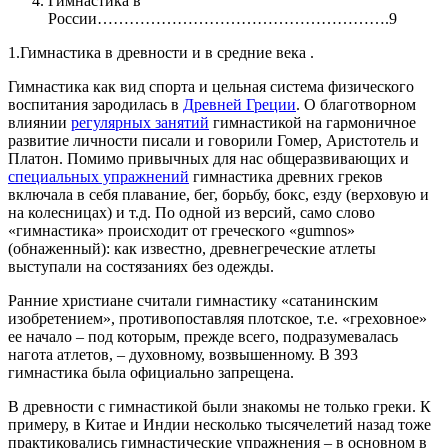
Гимнастика в
России……………………………………………….9
1.Гимнастика в древности и в средние века .
Гимнастика как вид спорта и цельная система физического
воспитания зародилась в
Древней Греции
. О благотворном
влиянии
регулярных занятий
гимнастикой на гармоничное
развитие личности писали и говорили Гомер, Аристотель и
Платон. Помимо привычных для нас общеразвивающих и
специальных упражнений
гимнастика древних греков
включала в себя плавание, бег, борьбу, бокс, езду (верховую и
на колесницах) и т.д. По одной из версий, само слово
«гимнастика» происходит от греческого «gumnos»
(обнаженный): как известно, древнегреческие атлеты
выступали на состязаниях без одежды.
Ранние христиане считали гимнастику «сатанинским
изобретением», противопоставляя плотское, т.е. «греховное»
ее начало – под которым, прежде всего, подразумевалась
нагота атлетов, – духовному, возвышенному. В 393
гимнастика была официально запрещена.
В древности с гимнастикой были знакомы не только греки. К
примеру, в Китае и Индии несколько тысячелетий назад тоже
практиковались гимнастические упражнения – в основном в