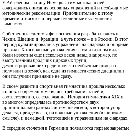
Е.Айзеленом – книгу Немецкая гимнастика: в ней
содержались описания основных упражнений и необходимые
методические рекомендации. Приблизительно к этому
времени относятся и первые публичные выступления
гимнастов.
Собственные системы физвоспитания разрабатывались в
Чехии, Швеции и Франции, а чуть позже – и в России. В этот
период культивировались упражнения на снарядах и опорные
прыжки. Хотя вольные упражнения в том или ином виде
были известны еще несколько веков назад (например, по
выступлениям бродячих цирковых трупп,
демонстрировавших среди прочего необычные номера на
полу или на земле), как одна из гимнастических дисциплин
они получили признание не сразу.
В своем развитии спортивная гимнастика прошла несколько
этапов: со временем менялись требования к ней и,
соответственно, ее содержание. История гимнастики XIX в.
во многом определялась противоборством двух
принципиально разных систем: шведской, в которой упор
делался, прежде всего, на вольные упражнения (в широком
смысле), и немецкой, тяготевшей к упражнениям на снарядах.
В середине столетия в Германии появляются первые закрытые