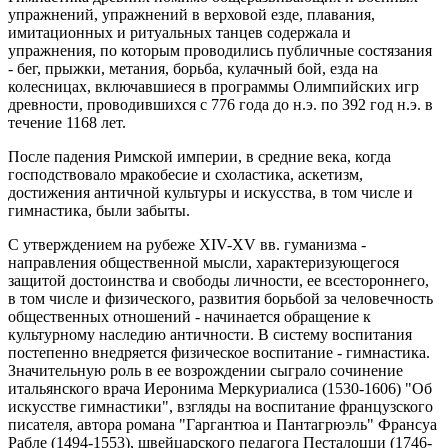
упражнений, упражнений в верховой езде, плавания,
имитационных и ритуальных танцев содержала и
упражнения, по которым проводились публичные состязания
- бег, прыжки, метания, борьба, кулачный бой, езда на
колесницах, включавшиеся в программы Олимпийских игр
древности, проводившихся с 776 года до н.э. по 392 год н.э. в
течение 1168 лет.
После падения Римской империи, в средние века, когда
господствовало мракобесие и схоластика, аскетизм,
достижения античной культуры и искусства, в том числе и
гимнастика, были забыты.
С утверждением на рубеже XIV-XV вв. гуманизма -
направления общественной мысли, характеризующегося
защитой достоинства и свободы личности, ее всестороннего,
в том числе и физического, развития борьбой за человечность
общественных отношений - начинается обращение к
культурному наследию античности. В систему воспитания
постепенно внедряется физическое воспитание - гимнастика.
Значительную роль в ее возрождении сыграло сочинение
итальянского врача Иеронима Меркуриалиса (1530-1606) "Об
искусстве гимнастики", взгляды на воспитание французского
писателя, автора романа "Гаргантюа и Пантагрюэль" Франсуа
Рабле (1494-1553), швейцарского педагога Песталоцци (1746-