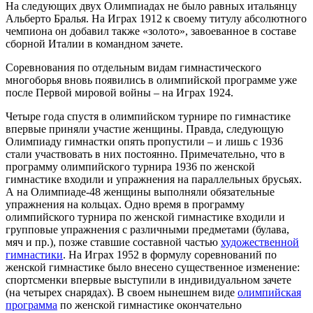
На следующих двух Олимпиадах не было равных итальянцу
Альберто Бралья. На Играх 1912 к своему титулу абсолютного
чемпиона он добавил также «золото», завоеванное в составе
сборной Италии в командном зачете.
Соревнования по отдельным видам гимнастического
многоборья вновь появились в олимпийской программе уже
после Первой мировой войны – на Играх 1924.
Четыре года спустя в олимпийском турнире по гимнастике
впервые приняли участие женщины. Правда, следующую
Олимпиаду гимнастки опять пропустили – и лишь с 1936
стали участвовать в них постоянно. Примечательно, что в
программу олимпийского турнира 1936 по женской
гимнастике входили и упражнения на параллельных брусьях.
А на Олимпиаде-48 женщины выполняли обязательные
упражнения на кольцах. Одно время в программу
олимпийского турнира по женской гимнастике входили и
групповые упражнения с различными предметами (булава,
мяч и пр.), позже ставшие составной частью
художественной
гимнастики
. На Играх 1952 в формулу соревнований по
женской гимнастике было внесено существенное изменение:
спортсменки впервые выступили в индивидуальном зачете
(на четырех снарядах). В своем нынешнем виде
олимпийская
программа
по женской гимнастике окончательно