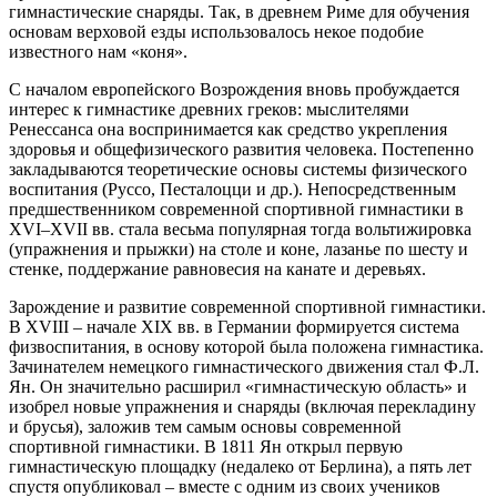
гимнастические снаряды. Так, в древнем Риме для обучения
основам верховой езды использовалось некое подобие
известного нам «коня».
С началом европейского Возрождения вновь пробуждается
интерес к гимнастике древних греков: мыслителями
Ренессанса она воспринимается как средство укрепления
здоровья и общефизического развития человека. Постепенно
закладываются теоретические основы системы физического
воспитания (Руссо, Песталоцци и др.). Непосредственным
предшественником современной спортивной гимнастики в
XVI–XVII вв. стала весьма популярная тогда вольтижировка
(упражнения и прыжки) на столе и коне, лазанье по шесту и
стенке, поддержание равновесия на канате и деревьях.
Зарождение и развитие современной спортивной гимнастики.
В XVIII – начале XIX вв. в Германии формируется система
физвоспитания, в основу которой была положена гимнастика.
Зачинателем немецкого гимнастического движения стал Ф.Л.
Ян. Он значительно расширил «гимнастическую область» и
изобрел новые упражнения и снаряды (включая перекладину
и брусья), заложив тем самым основы современной
спортивной гимнастики. В 1811 Ян открыл первую
гимнастическую площадку (недалеко от Берлина), а пять лет
спустя опубликовал – вместе с одним из своих учеников