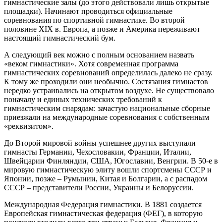
гимнастические залы (до этого действовали лишь открытые
площадки). Начинают проводиться официальные
соревнования по спортивной гимнастике. Во второй
половине XIX в. Европа, а позже и Америка переживают
настоящий гимнастический бум.
А следующий век можно с полным основанием назвать
«веком гимнастики». Хотя современная программа
гимнастических соревнований определилась далеко не сразу.
К тому же проходили они необычно. Состязания гимнастов
нередко устраивались на открытом воздухе. Не существовало
поначалу и единых технических требований к
гимнастическим снарядам: зачастую национальные сборные
приезжали на международные соревнования с собственным
«реквизитом».
До Второй мировой войны успешнее других выступали
гимнасты Германии, Чехословакии, Франции, Италии,
Швейцарии Финляндии, США, Югославии, Венгрии. В 50-е в
мировую гимнастическую элиту вошли спортсмены СССР и
Японии, позже – Румынии, Китая и Болгарии, а с распадом
СССР – представители России, Украины и Белоруссии.
Международная Федерация гимнастики. В 1881 создается
Европейская гимнастическая федерация (ФЕГ), в которую