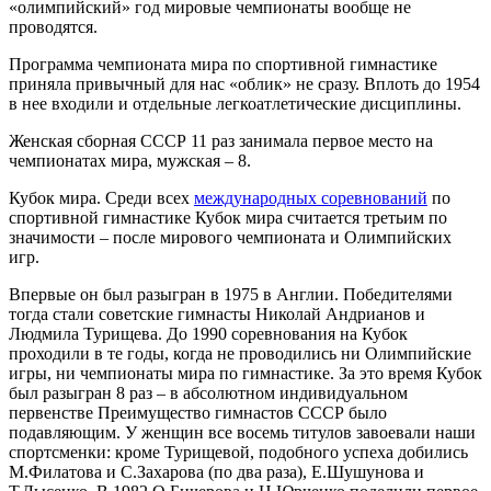
«олимпийский» год мировые чемпионаты вообще не
проводятся.
Программа чемпионата мира по спортивной гимнастике
приняла привычный для нас «облик» не сразу. Вплоть до 1954
в нее входили и отдельные легкоатлетические дисциплины.
Женская сборная СССР 11 раз занимала первое место на
чемпионатах мира, мужская – 8.
Кубок мира.
Среди всех
международных соревнований
по
спортивной гимнастике Кубок мира считается третьим по
значимости – после мирового чемпионата и Олимпийских
игр.
Впервые он был разыгран в 1975 в Англии. Победителями
тогда стали советские гимнасты Николай Андрианов и
Людмила Турищева. До 1990 соревнования на Кубок
проходили в те годы, когда не проводились ни Олимпийские
игры, ни чемпионаты мира по гимнастике. За это время Кубок
был разыгран 8 раз – в абсолютном индивидуальном
первенстве Преимущество гимнастов СССР было
подавляющим. У женщин все восемь титулов завоевали наши
спортсменки: кроме Турищевой, подобного успеха добились
М.Филатова и С.Захарова (по два раза), Е.Шушунова и