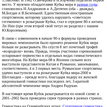
Т.Лысенко. В 1982 О.Бичерова и Н.Юрченко поделили первое
место. У мужчин обладателями Кубка мира в
разные годы
становились Н.Андрианов и А.Дитятин (оба – дважды),
М.Богдан и В.Беленький. Единственным иностранным
спортсменом, которому удалось нарушить «советскую
гегемонию» в розыгрыше Кубка, стал в середине 80-х китаец
Ли Нин (при этом второй свой титул он разделил с нашим
Ю.Королевым).
В связи с изменением в начале 90-х формулы проведения
мировых чемпионатов было принято решение Кубок мира
больше не разыгрывать. Но спустя 8 лет почетный трофей
«возродили» вновь. Правда, теперь участники соревнований
оспаривают первенство в отдельных видах гимнастического
многоборья. На Кубке мира-98 в Японии сильнее всех
выступили представители Китая и Румынии, завоевавшие,
соответственно, 4 и 3 первых места. Румынские спортсмены
удачно выступили и на розыгрыше Кубка мира-2000 в
Шотландии – прежде всего, благодаря лидеру их женской
национальной гимнастики последних лет, 3-кратной
абсолютной чемпионке мира Андреа Радукан.
В настоящее время Кубок разыгрывается по новой схеме: в
2001–2002 была проведена серия турниров в разных странах.
Гимнастика на Олимпийских играх.
Спортивная гимнастика