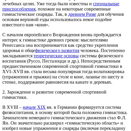
лечебных целях. Уже тогда были известны и
специальные
приспособления
, похожие на некоторые современные
гимнастические снаряды. Так, в
древнем Риме
для обучения
основам верховой езды использовалось некое подобие
известного нам «коня».
С началом европейского Возрождения вновь пробуждается
интерес к гимнастике древних греков: мыслителями
Ренессанса она воспринимается как средство укрепления
здоровья и обще
физического развития
человека. Постепенно
закладываются
теоретические основы
системы физического
воспитания (Руссо, Песталоцци и др.). Непосредственным
предшественником современной спортивной гимнастики в
XVI–XVII вв. стала весьма популярная тогда вольтижировка
(упражнения и прыжки) на столе и коне, лазанье по шесту и
стенке, поддержание равновесия на канате и деревьях.
2. Зарождение и развитие современной спортивной
гимнастики.
В XVIII –
начале XIX
вв. в Германии формируется система
физвоспитания, в основу которой была положена гимнастика.
Зачинателем немецкого гимнастического движения стал Ф.Л.
Ян. Он значительно расширил «гимнастическую область» и
изобрел новые упражнения и снаряды (включая перекладину