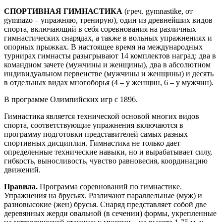
СПОРТИВНАЯ ГИМНАСТИКА
(греч. gymnastike, от
gymnazo – упражняю, тренирую), один из древнейших видов
спорта, включающий в себя соревнования на различных
гимнастических снарядах, а также в вольных упражнениях и
опорных прыжках. В настоящее время на международных
турнирах гимнасты разыгрывают 14 комплектов наград: два в
командном зачете (мужчины и женщины), два в абсолютном
индивидуальном первенстве (мужчины и женщины) и десять
в отдельных видах многоборья (4 – у женщин, 6 – у мужчин).
В программе Олимпийских игр с 1896.
Гимнастика является технической основой многих видов
спорта, соответствующие упражнения включаются в
программу подготовки представителей самых разных
спортивных дисциплин. Гимнастика не только дает
определенные технические навыки, но и вырабатывает силу,
гибкость, выносливость, чувство равновесия, координацию
движений.
Правила.
Программа соревнований по гимнастике.
Упражнения на брусьях. Различают параллельные (муж) и
разновысокие (жен) брусья. Снаряд представляет собой две
деревянных жерди овальной (в сечении) формы, укрепленные