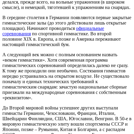
делался, прежде всего, на вольные упражнения (в широком
смысле), и немецкой, тяготевшей к упражнениям на снарядах.
В середине столетия в Германии появляются первые закрытые
гимнастические залы (до этого действовали лишь открытые
площадки). Начинают проводиться
официальные
соревнования
по спортивной гимнастике. Во второй
половине XIX в. Европа, а позже и Америка переживают
настоящий гимнастический бум.
А следующий век можно с полным основанием назвать
«веком гимнастики». Хотя современная программа
гимнастических соревнований определилась далеко не сразу.
К тому же проходили они необычно. Состязания гимнастов
нередко устраивались на открытом воздухе. Не существовало
поначалу и единых технических требований к
гимнастическим снарядам: зачастую национальные сборные
приезжали на международные соревнования с собственным
«реквизитом».
До Второй мировой войны успешнее других выступали
гимнасты Германии, Чехословакии, Франции, Италии,
Швейцарии Финляндии, США, Югославии, Венгрии. В 50-е в
мировую гимнастическую элиту вошли спортсмены СССР и
Японии, позже – Румынии, Китая и Болгарии, а с распадом