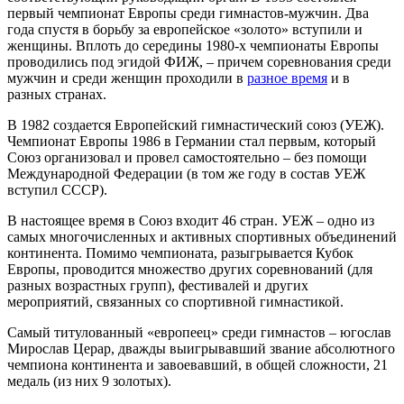
первый чемпионат Европы среди гимнастов-мужчин. Два
года спустя в борьбу за европейское «золото» вступили и
женщины. Вплоть до середины 1980-х чемпионаты Европы
проводились под эгидой ФИЖ, – причем соревнования среди
мужчин и среди женщин проходили в
разное время
и в
разных странах.
В 1982 создается Европейский гимнастический союз (УЕЖ).
Чемпионат Европы 1986 в Германии стал первым, который
Союз организовал и провел самостоятельно – без помощи
Международной Федерации (в том же году в состав УЕЖ
вступил СССР).
В настоящее время в Союз входит 46 стран. УЕЖ – одно из
самых многочисленных и активных спортивных объединений
континента. Помимо чемпионата, разыгрывается Кубок
Европы, проводится множество других соревнований (для
разных возрастных групп), фестивалей и других
мероприятий, связанных со спортивной гимнастикой.
Самый титулованный «европеец» среди гимнастов – югослав
Мирослав Церар, дважды выигрывавший звание абсолютного
чемпиона континента и завоевавший, в общей сложности, 21
медаль (из них 9 золотых).