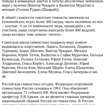
победы в командных зачетах и титулы абсолютных чемпионов
мира у мужчин (Виктор Чукарин и Валентин Муратов) и
женщин (Галина Рудько (Шамрай)).
В общей сложности советские гимнасты завоевали на
Олимпийских играх более 300 наград: около половины из них
– золотые. А на 14 чемпионатах мира, прошедших с их
участием, наши спортсмены выиграли более 400 медалей,
среди которых тоже немало «золота».
Советская школа гимнастики подарила миру немало
выдающихся спортсменов: Лариса Латынина, Людмила
Турищева, Борис Шахлин, Виктор Чукарин, Михаил
Воронин, Юрий Титов, Валентин и Софья Муратовы, Наталья
Кучинская, Полина Астахова, Юрий Титов, Николай
Андрианов, Ольга Корбут, Александр Дитятин, Юрий
Королев, Нелли Ким, Виталий Щербо, Елена Шушунова,
Дмитрий Билозерчев, Елена Мухина, Ольга Бичерова и мн.
др.
Российская гимнастика сегодня.
Федерация спортивной
гимнастики России основана в 1991. Она объединяет
организации 71 субъекта РФ. Возглавляет Федерацию
профессор Л.Я.Аркаев, он же является главным тренером
национальной сборной России по гимнастике. В России