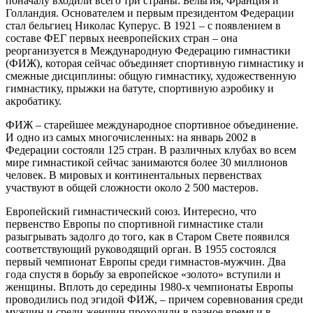
поначалу входили всего три страны: Бельгия, Франция и
Голландия. Основателем и первым президентом Федерации
стал бельгиец Николас Куперус. В 1921 – с появлением в
составе ФЕГ первых неевропейских стран – она
реорганизуется в Международную Федерацию гимнастики
(ФИЖ), которая сейчас объединяет спортивную гимнастику и
смежные дисциплины: общую гимнастику, художественную
гимнастику, прыжки на батуте, спортивную аэробику и
акробатику.
ФИЖ – старейшее международное спортивное объединение.
И одно из самых многочисленных: на январь 2002 в
Федерации состояли 125 стран. В различных клубах во всем
мире гимнастикой сейчас занимаются более 30 миллионов
человек. В мировых и континентальных первенствах
участвуют в общей сложности около 2 500 мастеров.
Европейский гимнастический союз. Интересно, что
первенство Европы по спортивной гимнастике стали
разыгрывать задолго до того, как в Старом Свете появился
соответствующий руководящий орган. В 1955 состоялся
первый чемпионат Европы среди гимнастов-мужчин. Два
года спустя в борьбу за европейское «золото» вступили и
женщины. Вплоть до середины 1980-х чемпионаты Европы
проводились под эгидой ФИЖ, – причем соревнования среди
мужчин и среди женщин проходили в разное время и в