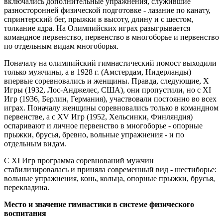
включались дополнительные упражнения, служившие
разносторонней физической подготовке - лазание по канату,
спринтерский бег, прыжки в высоту, длину и с шестом,
толкание ядра. На Олимпийских играх разыгрывается
командное первенство, первенство в многоборье и первенство
по отдельным видам многоборья.
Поначалу на олимпийский гимнастический помост выходили
только мужчины, а в 1928 г. (Амстердам, Нидерланды)
впервые соревновались и женщины. Правда, следующие, Х
Игры (1932, Лос-Анджелес, США), они пропустили, но с XI
Игр (1936, Берлин, Германия), участвовали постоянно во всех
играх. Поначалу женщины соревновались только в командном
первенстве, а с XV Игр (1952, Хельсинки, Финляндия)
оспаривают и личное первенство в многоборье - опорные
прыжки, брусья, бревно, вольные упражнения - и по
отдельным видам.
С XI Игр программа соревнований мужчин
стабилизировалась и приняла современный вид - шестиборье:
вольные упражнения, конь, кольца, опорные прыжки, брусья,
перекладина.
Место и значение гимнастики в системе физического
воспитания