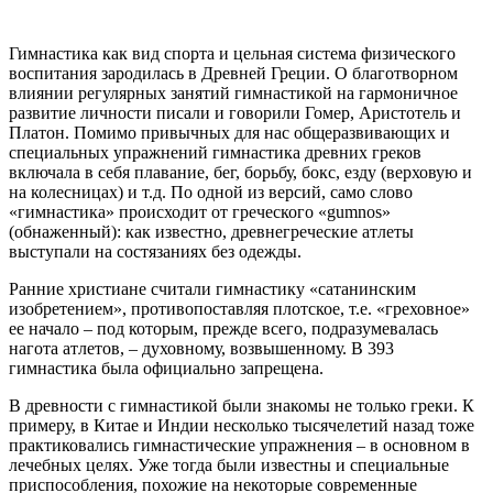
Гимнастика как вид спорта и цельная система физического
воспитания зародилась в Древней Греции. О благотворном
влиянии регулярных занятий гимнастикой на гармоничное
развитие личности писали и говорили Гомер, Аристотель и
Платон. Помимо привычных для нас общеразвивающих и
специальных упражнений гимнастика древних греков
включала в себя плавание, бег, борьбу, бокс, езду (верховую и
на колесницах) и т.д. По одной из версий, само слово
«гимнастика» происходит от греческого «gumnos»
(обнаженный): как известно, древнегреческие атлеты
выступали на состязаниях без одежды.
Ранние христиане считали гимнастику «сатанинским
изобретением», противопоставляя плотское, т.е. «греховное»
ее начало – под которым, прежде всего, подразумевалась
нагота атлетов, – духовному, возвышенному. В 393
гимнастика была официально запрещена.
В древности с гимнастикой были знакомы не только греки. К
примеру, в Китае и Индии несколько тысячелетий назад тоже
практиковались гимнастические упражнения – в основном в
лечебных целях. Уже тогда были известны и специальные
приспособления, похожие на некоторые современные