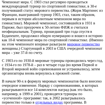
Чемпионат мира.
С 1903 стал регулярно проводиться
международный турнир по спортивной гимнастике, в 30-е
получивший статус мирового первенства. (Жорж Мартинес из
Франции, выигравший турнир 1903, стал, таким образом,
первым в истории абсолютным чемпионом мира по
гимнастике). Мировой чемпионат, состоявшийся в 1931 в
Париже, был приурочен к 50-летию ФИЖ и считался
неофициальным. Турнир, прошедший три года спустя в
Будапеште, продолжил общую нумерацию и вошел в историю
как 10-й чемпионат мира по спортивной гимнастике. (Именно
на этом чемпионате впервые разыграли
мировое первенство
женщины.) Стартующий в 2003 в США очередной чемпионат
мира – уже 37-й по счету.
С 1903-го по 1930-й мировые турниры проводились через год,
с 1934-го по 1978-й – раз в четыре года (во время Первой и
Второй мировой войн соревнования не устраивались), затем
организаторы вновь вернулись к прежней схеме.
В начале 90-х в формулу мировых чемпионатов было внесено
очередное изменение. Наряду с соревнованиями, в которых
разыгрываются все 14 комплектов наград (как это было,
например, в 1999 и 2001), проводятся турниры по
«усеченной» программе: так, в 2002 разыгрывалось
первенство только в
отдельных видах
программы. В