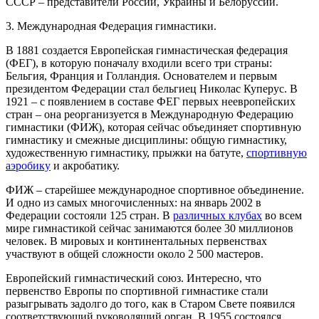
СССР – представители России, Украины и Белоруссии.
3. Международная Федерация гимнастики.
В 1881 создается Европейская гимнастическая федерация
(ФЕГ), в которую поначалу входили всего три страны:
Бельгия, Франция и Голландия. Основателем и первым
президентом Федерации стал бельгиец Николас Куперус. В
1921 – с появлением в составе ФЕГ первых неевропейских
стран – она реорганизуется в Международную Федерацию
гимнастики (ФИЖ), которая сейчас объединяет спортивную
гимнастику и смежные дисциплины: общую гимнастику,
художественную гимнастику, прыжки на батуте,
спортивную
аэробику
и акробатику.
ФИЖ – старейшее международное спортивное объединение.
И одно из самых многочисленных: на январь 2002 в
Федерации состояли 125 стран. В
различных клубах
во всем
мире гимнастикой сейчас занимаются более 30 миллионов
человек. В мировых и континентальных первенствах
участвуют в общей сложности около 2 500 мастеров.
Европейский гимнастический союз.
Интересно, что
первенство Европы по спортивной гимнастике стали
разыгрывать задолго до того, как в Старом Свете появился
соответствующий руководящий орган. В 1955 состоялся