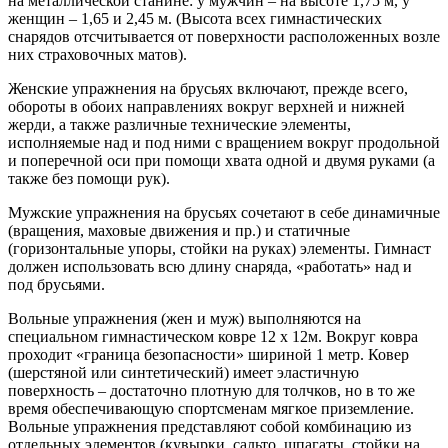
на металлической станине: у мужчин – на высоте 1,75 м, у
женщин – 1,65 и 2,45 м. (Высота всех гимнастических
снарядов отсчитывается от поверхности расположенных возле
них страховочных матов).
Женские упражнения на брусьях включают, прежде всего,
обороты в обоих направлениях вокруг верхней и нижней
жерди, а также различные технические элементы,
исполняемые над и под ними с вращением вокруг продольной
и поперечной оси при помощи хвата одной и двумя руками (а
также без помощи рук).
Мужские упражнения на брусьях сочетают в себе динамичные
(вращения, маховые движения и пр.) и статичные
(горизонтальные упоры, стойки на руках) элементы. Гимнаст
должен использовать всю длину снаряда, «работать» над и
под брусьями.
Вольные упражнения (жен и муж) выполняются на
специальном гимнастическом ковре 12 x 12м. Вокруг ковра
проходит «граница безопасности» шириной 1 метр. Ковер
(шерстяной или синтетический) имеет эластичную
поверхность – достаточно плотную для толчков, но в то же
время обеспечивающую спортсменам мягкое приземление.
Вольные упражнения представляют собой комбинацию из
отдельных элементов (кувырки, сальто, шпагаты, стойки на