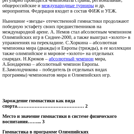
регулярно проводятся чемпионаты страны, региональные,
общероссийские и
международные турниры
и др.
мероприятия. Федерация входит в состав ФИЖ и УЕЖ.
Нынешние «звезды» отечественной гимнастики продолжают
победную эстафету своих предшественников на
международной арене. А. Немов стал абсолютным чемпионом
Олимпийских игр в Сиднее-2000, а также выиграл «золото» в
упражнениях на перекладине. С.Хоркина – абсолютная
чемпионка мира (дважды) и Европы (трижды), в ее коллекции
также олимпийское и мировое «золото» на отдельных
снарядах. Н.Крюков –
абсолютный чемпион
мира,
А.Бондаренко – абсолютный чемпион Европы.
Е.Замолодчикова – победитель (в отдельных видах
программы) чемпионатов мира и Олимпийских игр.
Зарождение гимнастики как вида
спорта…………………………………… 2
Место и значение гимнастики в системе физического
воспитания……... 3
Гимнастика в программе Олимпийских