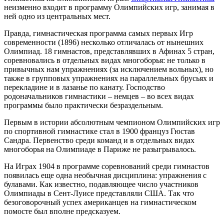
неизменно входит в программу Олимпийских игр, занимая в
ней одно из центральных мест.
Правда, гимнастическая программа самых первых Игр
современности (1896) несколько отличалась от нынешних
Олимпиад. 18 гимнастов, представлявших в Афинах 5 стран,
соревновались в отдельных видах многоборья: не только в
привычных нам упражнениях (за исключением вольных), но
также в групповых упражнениях на параллельных брусьях и
перекладине и в лазанье по канату. Господство
родоначальников гимнастики – немцев – во всех видах
программы было практически безраздельным.
Первым в истории абсолютным чемпионом Олимпийских игр
по спортивной гимнастике стал в 1900 француз Гюстав
Сандра. Первенство среди команд и в отдельных видах
многоборья на Олимпиаде в Париже не разыгрывалось.
На Играх 1904 в программе соревнований среди гимнастов
появилась еще одна необычная дисциплина: упражнения с
булавами. Как известно, подавляющее число участников
Олимпиады в Сент-Луисе представляли США. Так что
безоговорочный успех американцев на гимнастическом
помосте был вполне предсказуем.