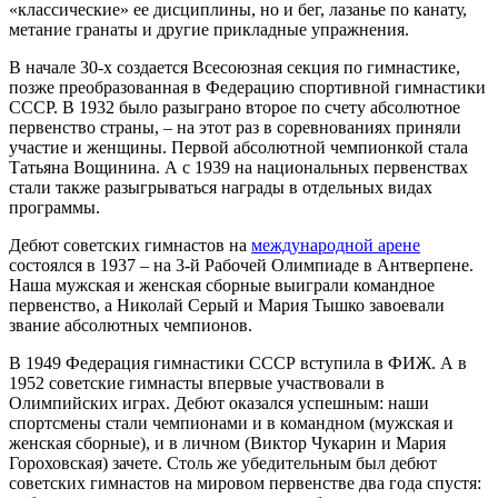
«классические» ее дисциплины, но и бег, лазанье по канату,
метание гранаты и другие прикладные упражнения.
В начале 30-х создается Всесоюзная секция по гимнастике,
позже преобразованная в Федерацию спортивной гимнастики
СССР. В 1932 было разыграно второе по счету абсолютное
первенство страны, – на этот раз в соревнованиях приняли
участие и женщины. Первой абсолютной чемпионкой стала
Татьяна Вощинина. А с 1939 на национальных первенствах
стали также разыгрываться награды в отдельных видах
программы.
Дебют советских гимнастов на
международной арене
состоялся в 1937 – на 3-й Рабочей Олимпиаде в Антверпене.
Наша мужская и женская сборные выиграли командное
первенство, а Николай Серый и Мария Тышко завоевали
звание абсолютных чемпионов.
В 1949 Федерация гимнастики СССР вступила в ФИЖ. А в
1952 советские гимнасты впервые участвовали в
Олимпийских играх. Дебют оказался успешным: наши
спортсмены стали чемпионами и в командном (мужская и
женская сборные), и в личном (Виктор Чукарин и Мария
Гороховская) зачете. Столь же убедительным был дебют
советских гимнастов на мировом первенстве два года спустя: