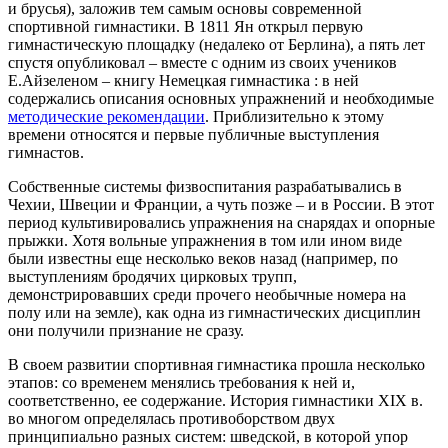
и брусья), заложив тем самым основы современной
спортивной гимнастики. В 1811 Ян открыл первую
гимнастическую площадку (недалеко от Берлина), а пять лет
спустя опубликовал – вместе с одним из своих учеников
Е.Айзеленом – книгу
Немецкая гимнастика
: в ней
содержались описания основных упражнений и необходимые
методические рекомендации
. Приблизительно к этому
времени относятся и первые публичные выступления
гимнастов.
Собственные системы физвоспитания разрабатывались в
Чехии, Швеции и Франции, а чуть позже – и в России. В этот
период культивировались упражнения на снарядах и опорные
прыжки. Хотя вольные упражнения в том или ином виде
были известны еще несколько веков назад (например, по
выступлениям бродячих цирковых трупп,
демонстрировавших среди прочего необычные номера на
полу или на земле), как одна из гимнастических дисциплин
они получили признание не сразу.
В своем развитии спортивная гимнастика прошла несколько
этапов: со временем менялись требования к ней и,
соответственно, ее содержание. История гимнастики XIX в.
во многом определялась противоборством двух
принципиально разных систем: шведской, в которой упор