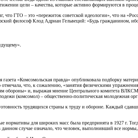
остижении цели – качества, которые активно формируются в проц
 что ГТО – это «пережиток советской идеологии», что на «Росс
цузский философ Клод Адриан Гельвеций: «Будь гражданином, ибо
удущему».
жная газета «Комсомольская правда» опубликовала подборку мат
о отмечала, что, к сожалению, «занятия физическими упражнения
ниям обороны» и, выражая мнение Центрального комитета ВЛКС
ежи (комсомол) – общественно-политическая молодежная орган
отовность трудящихся страны к труду и обороне. Каждый сдавш
ные нормативы для широких масс была предпринята в 1927 г. Т
данном случае означало, что человек, выполнивший все нормы,