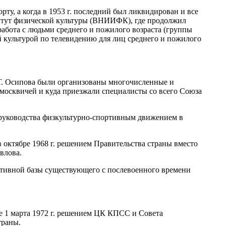
ту, а когда в 1953 г. последний был ликвидирован и все
итут физической культуры (ВНИИФК), где продолжил
работа с людьми среднего и пожилого возраста (группы
ой культурой по телевидению для лиц среднего и пожилого
Т. Осипова были организованы многочисленные и
москвичей и куда приезжали специалисты со всего Союза
е руководства физкультурно-спортивным движением в
в октябре 1968 г. решением Правительства страны вместо
влова.
ативной базы существующего с послевоенного времени
е 1 марта 1972 г. решением ЦК КПСС и Совета
траны.