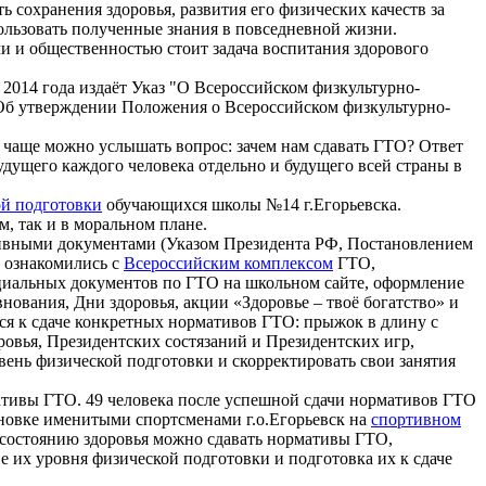
 сохранения здоровья, развития его физических качеств за
ользовать полученные знания в повседневной жизни.
ми и общественностью стоит задача воспитания здорового
2014 года издаёт Указ "О Всероссийском физкультурно-
 «Об утверждении Положения о Всероссийском физкультурно-
е чаще можно услышать вопрос: зачем нам сдавать ГТО? Ответ
будущего каждого человека отдельно и будущего всей страны в
ой подготовки
обучающихся школы №14 г.Егорьевска.
, так и в моральном плане.
тивными документами (Указом Президента РФ, Постановлением
и ознакомились с
Всероссийским комплексом
ГТО,
циальных документов по ГТО на школьном сайте, оформление
ования, Дни здоровья, акции «Здоровье – твоё богатство» и
ся к сдаче конкретных нормативов ГТО: прыжок в длину с
оровья, Президентских состязаний и Президентских игр,
ень физической подготовки и скорректировать свои занятия
ативы ГТО. 49 человека после успешной сдачи нормативов ГТО
тановке именитыми спортсменами г.о.Егорьевск на
спортивном
о состоянию здоровья можно сдавать нормативы ГТО,
их уровня физической подготовки и подготовка их к сдаче