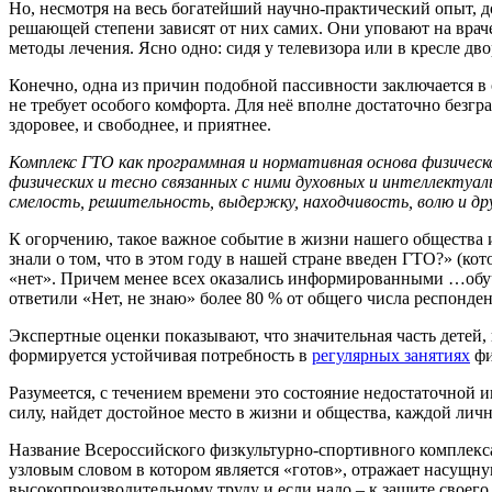
Но, несмотря на весь богатейший научно-практический опыт, д
решающей степени зависят от них самих. Они уповают на враче
методы лечения. Ясно одно: сидя у телевизора или в кресле дв
Конечно, одна из причин подобной пассивности заключается в
не требует особого комфорта. Для неё вполне достаточно безг
здоровее, и свободнее, и приятнее.
Комплекс ГТО как программная и нормативная основа физическ
физических и тесно связанных с ними духовных и интеллектуа
смелость, решительность, выдержку, находчивость, волю и др
К огорчению, такое важное событие в жизни нашего общества и
знали о том, что в этом году в нашей стране введен ГТО?» (к
«нет». Причем менее всех оказались информированными …об
ответили «Нет, не знаю» более 80 % от общего числа респонден
Экспертные оценки показывают, что значительная часть детей, 
формируется устойчивая потребность в
регулярных занятиях
фи
Разумеется, с течением времени это состояние недостаточной и
силу, найдет достойное место в жизни и общества, каждой личн
Название Всероссийского физкультурно-спортивного комплекса
узловым словом в котором является «готов», отражает насущну
высокопроизводительному труду и если надо – к защите своего