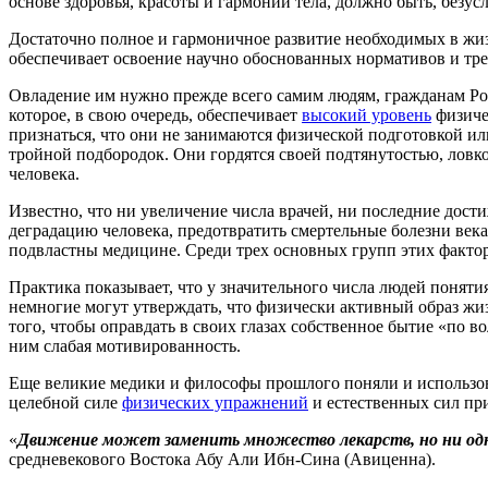
основе здоровья, красоты и гармонии тела, должно быть, безу
Достаточно полное и гармоничное развитие необходимых в жиз
обеспечивает освоение научно обоснованных нормативов и тре
Овладение им нужно прежде всего самим людям, гражданам Ро
которое, в свою очередь, обеспечивает
высокий уровень
физиче
признаться, что они не занимаются физической подготовкой и
тройной подбородок. Они гордятся своей подтянутостью, ловк
человека.
Известно, что ни увеличение числа врачей, ни последние дост
деградацию человека, предотвратить смертельные болезни век
подвластны медицине. Среди трех основных групп этих фактор
Практика показывает, что у значительного числа людей поняти
немногие могут утверждать, что физически активный образ жиз
того, чтобы оправдать в своих глазах собственное бытие «по в
ним слабая мотивированность.
Еще великие медики и философы прошлого поняли и использо
целебной силе
физических упражнений
и естественных сил пр
«
Движение может заменить множество лекарств, но ни одн
средневекового Востока Абу Али Ибн-Сина (Авиценна).