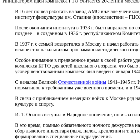
Инициатором идей комплекса ГТО считается 20-летний моско
В 16 лет пошел работать на завод АМО вначале учеником,
институт физкультуры им. Сталина (впоследствии – ГЦ
После окончания института в 1933 г. был направлен по 
позднее – в созданном в 1936 г. республиканском Комитет
В 1937 г. с семьей возвратился в Москву и начал работа
вскоре стал начальником программно-методического отде
Особое внимание в предвоенное время в своей работе уде
комплекса БГТО для детей школьного возраста, что было
усовершенствованный комплекс был введен с января 1940
С началом Великой
Отечественной войны
1941–1945 гг. 
нормативов к требованиям уже военного времени, и в 19
В связи с приближением немецких войск к Москве ряд н
культуре и спорту.
И. Т. Осипов вступил в Народное ополчение, но из-за пло
В это время, помимо обязательного ночного дежурства 
сбор лыжного инвентаря (лыж, палок, крепления и т. д.)
формировались специальные подразделения.