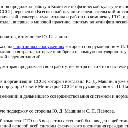
ов продолжил работу в Комитете по физической культуре и спор
 СССР, перешел во Всесоюзный научно-исследовательский инст
ической культуры, куда входила и работа по комплексу ГТО, и 
создал, впервые в мировой практике, систему занятий физическ
онавтов, в том числе Ю. Гагарина.
ках, на
спортивных сооружениях
которого под руководством И. 
ожилого возраста, которые приобрели огромную популярность у 
икой ведения занятий.
 которая продолжала свою работу, несмотря на то что в систем
тв и организаций СССР, который возглавил Ю. Д. Машин, а уже 
и спорту при Совете Министров СССР под руководством С. П. Па
 изменений и дальнейшего совершенствования системной и норм
мую поддержку со стороны Ю. Д. Машина и С. П. Павлова.
 комплекс ГТО из 5 возрастных ступеней был введен в действи
вной основой всей системы физического воспитания граждан с