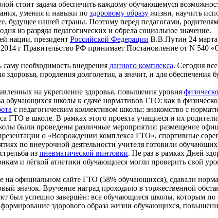
олой стоит задача обеспечить каждому обучающемуся возможность
нания, умения и навыки по
здоровому образу
жизни, научить исп
щее, будущее нашей страны. Поэтому перед педагогами, родителя
дня из разряда педагогических и обрела социальное значение.
ей нации, президент
Российской Федерации
В.В.Путин 24 марта 
06.2014 г Правительство РФ принимает Постановление от N 540
 саму необходимость внедрения
данного комплекса
. Сегодня вс
 здоровья, продления долголетия, а значит, и для обеспечения 
равленных на укрепление здоровья, повышения уровня
физическ
а обучающихся школы к сдаче нормативов ГТО: как в физическом
бота
с педагогическим коллективом школы: знакомство с норма
са ГТО в школе. В рамках этого проекта учащиеся и их родител
школы были проведены различные мероприятия: размещение офи
презентации о «Возрождении комплекса ГТО», спортивные соревн
ятиях по внеурочной деятельности учителя готовили обучающих
 стрельба из
пневматической винтовки
. Не раз в рамках Дней зд
нкам и лёгкой атлетики обучающиеся могли проверить свой уров
ые на официальном сайте ГТО (58% обучающихся), сдавали норм
нзовый значок. Вручение наград проходило в торжественной обс
оект был успешно завершён: все обучающиеся школы, которым п
 формирование здорового образа жизни обучающихся, повышение 