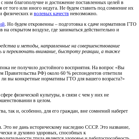
е с ним благополучие и достижение поставленных целей в
 от того или иного недуга. Не будем ставить под сомнение их
ни физических и
волевых качеств
невозможно.
ий
. Но будем откровенны – подготовка к сдаче нормативов ГТО
в на открытом воздухе, где заниматься действительно и
средства и методы, направленные на совершенствование
ть и переключать внимание, быстроту реакции, а также
 пока не получило достойного восприятия. На вопрос «Вы
ием Правительства РФ) около 60 % респондентов ответили
е ли вы конкретные нормативы ГТО для вашего возраста?»
сфере физической культуры, в связи с чем у них не
ршенствовании в целом.
а, так и, особенно, для его граждан, вне сомнений наберет
. Это не дань историческому наследию СССР. Это название,
ически и духовно здоровых, способных к
водительности труда является здоровье и работоспособность