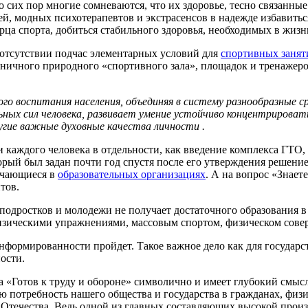
о сих пор многие сомневаются, что их здоровье, тесно связанны
й, модных психотерапевтов и экстрасенсов в надежде избавиться
орца спорта, добиться стабильного здоровья, необходимых в жиз
 отсутствии подчас элементарных условий для
спортивных занят
раничного природного «спортивного зала», площадок и тренажеро
ого воспитания населения, объединяя в систему разнообразные 
льных сил человека, развивает умение устойчиво концентрирова
угие важные духовные качества личности .
 каждого человека в отдельности, как введение комплекса ГТО,
оторый был задан почти год спустя после его утверждения решен
учающиеся в
образовательных организациях
. А на вопрос «Знает
тов.
подростков и молодежи не получает достаточного образования в 
зическими упражнениями, массовым спортом, физическом сове
нформированности пройдет. Такое важное дело как для государств
ости.
 «Готов к труду и обороне» символично и имеет глубокий смысл
ю потребность нашего общества и государства в гражданах, физ
 Отечества. Ведь одной из главных составляющих высокой произ