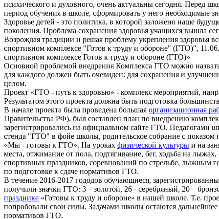
психического и духовного, очень актуальны сегодня. Перед шк
период обучения в школе, сформировать у него необходимые з
Здоровье детей - это политика, в которой заложено наше буду
поколения. Проблема сохранения здоровья учащихся вышла сего
Возрождая традиции и решая проблему укрепления здоровья вс
спортивном комплексе "Готов к труду и обороне" (ГТО)", 11.
спортивном комплексе Готов к труду и обороне (ГТО)»
Основной проблемой внедрения Комплекса ГТО можно назвать
для каждого должен быть очевиден: для сохранения и улучшения
целом.
Проект «ГТО - путь к здоровью» - комплекс мероприятий, нап
Результатом этого проекта должна быть подготовка большинств
В начале проекта была проведена большая
организационная ра
Правительства РФ), был составлен план по внедрению комплек
зарегистрировались на официальном сайте ГТО. Педагогами 
стенда "ГТО" в фойе школы, родительское собрание с показом 
«Мы - готовы к ГТО». На уроках
физической культуры
и на зан
места, отжимание от пола, подтягивание, бег, ходьба на лыжах,
спортивных праздников, соревнований по стрельбе, лыжным го
по подготовке к сдаче нормативов ГТО.
В течение 2016-2017 гододов обучающиеся, зарегистрированн
получили значки ГТО: 3 – золотой, 26 - серебряный, 20 – бро
празднике
«Готовы к труду и обороне» в нашей школе. Т.е. пр
попробовали свои силы. Задачами школы остаются дальнейшее
нормативов ГТО.