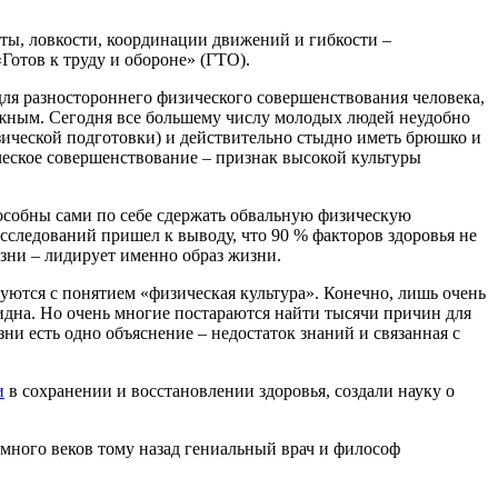
ты, ловкости, координации движений и гибкости –
отов к труду и обороне» (ГТО).
ля разностороннего физического совершенствования человека,
ижным. Сегодня все большему числу молодых людей неудобно
зической подготовки) и действительно стыдно иметь брюшко и
ческое совершенствование – признак высокой культуры
пособны сами по себе сдержать обвальную физическую
сследований пришел к выводу, что 90 % факторов здоровья не
зни – лидирует именно образ жизни.
руются с понятием «физическая культура». Конечно, лишь очень
идна. Но очень многие постараются найти тысячи причин для
зни есть одно объяснение – недостаток знаний и связанная с
и
в сохранении и восстановлении здоровья, создали науку о
 много веков тому назад гениальный врач и философ