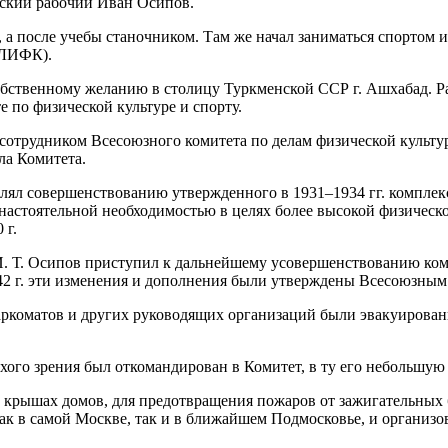
вский рабочий Иван Осипов.
 а после учебы станочником. Там же начал заниматься спортом и 
ОЛИФК).
собственному желанию в столицу Туркменской ССР г. Ашхабад. Ра
е по физической культуре и спорту.
ть сотрудником Всесоюзного комитета по делам физической куль
ла Комитета.
лял совершенствованию утвержденного в 1931–1934 гг. комплекса 
 настоятельной необходимостью в целях более высокой физическ
 г.
И. Т. Осипов приступил к дальнейшему усовершенствованию ко
42 г. эти изменения и дополнения были утверждены Всесоюзным 
аркоматов и других руководящих организаций были эвакуированы
хого зрения был откомандирован в Комитет, в ту его небольшую ч
на крышах домов, для предотвращения пожаров от зажигательных
 как в самой Москве, так и в ближайшем Подмосковье, и организо