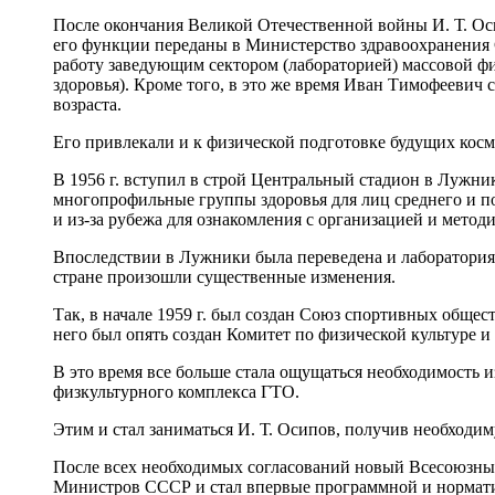
После окончания Великой Отечественной войны И. Т. Осип
его функции переданы в Министерство здравоохранения
работу заведующим сектором (лабораторией) массовой физ
здоровья). Кроме того, в это же время Иван Тимофеевич 
возраста.
Его привлекали и к физической подготовке будущих косм
В 1956 г. вступил в строй Центральный стадион в Лужни
многопрофильные группы здоровья для лиц среднего и п
и из-за рубежа для ознакомления с организацией и метод
Впоследствии в Лужники была переведена и лаборатория,
стране произошли существенные изменения.
Так, в начале 1959 г. был создан Союз спортивных общес
него был опять создан Комитет по физической культуре 
В это время все больше стала ощущаться необходимость
физкультурного комплекса ГТО.
Этим и стал заниматься И. Т. Осипов, получив необходи
После всех необходимых согласований новый Всесоюзный
Министров СССР и стал впервые программной и нормати