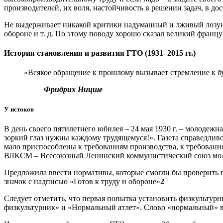
производителей, их воля, настойчивость в решении задач, в д
Не выдерживает никакой критики надуманный и лживый лозунг,
обороне и т. д. По этому поводу хорошо сказал великий фран
История становления и развития ГТО (1931–2015 гг.)
«Всякое обращение к прошлому вызывает стремление к б
Фридрих Ницше
У истоков
В день своего пятилетнего юбилея – 24 мая 1930 г. – молоде
зоркий глаз нужны каждому трудящемуся!». Газета справедлив
мало приспособлены к требованиям производства, к требова
ВЛКСМ – Всесоюзный Ленинский коммунистический союз молод
Предложила ввести нормативы, которые смогли бы проверить г
значок с надписью «Готов к труду и обороне»
2
Следует отметить, что первая попытка установить физкультур
физкультурник» и «Нормальный атлет». Слово «нормальный» в 