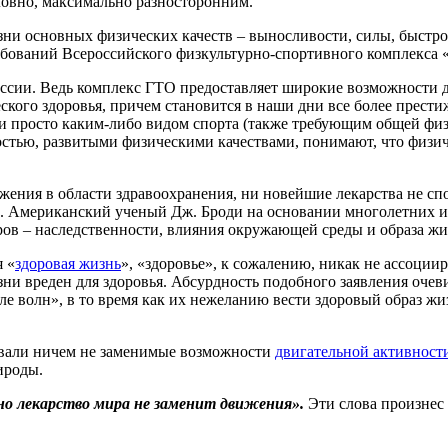
словно, максимально разносторонним.
ни основных физических качеств – выносливости, силы, быстро
бований Всероссийского физкультурно-спортивного комплекса «Г
ссии. Ведь комплекс ГТО предоставляет широкие возможности д
ского здоровья, причем становится в наши дни все более прест
ли просто каким-либо видом спорта (также требующим общей фи
остью, развитыми физическими качествами, понимают, что физи
ижения в области здравоохранения, ни новейшие лекарства не с
а. Американский ученый Дж. Броди на основании многолетних и
ов – наследственности, влияния окружающей среды и образа жи
я «
здоровая жизнь
», «здоровье», к сожалению, никак не ассоции
ни вреден для здоровья. Абсурдность подобного заявления очев
оле волн», в то время как их нежеланию вести здоровый образ жи
вали ничем не заменимые возможности
двигательной активност
ироды.
о лекарство мира не заменит движения».
Эти слова произнес