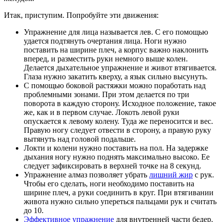
Итак, приступим. Попробуйте эти движения:
Упражнение для лица называется лев. С его помощью
удается подтянуть очертания лица. Ноги нужно
поставить на ширине плеч, а корпус важно наклонить
вперед, и разместить руки немного выше колен.
Делается дыхательное упражнение и живот втягивается.
Глаза нужно закатить кверху, а язык сильно высунуть.
С помощью боковой растяжки можно поработать над
проблемными зонами. При этом делается по три
поворота в каждую сторону. Исходное положение, такое
же, как и в первом случае. Локоть левой руки
опускается к левому колену. Туда же переносится и вес.
Правую ногу следует отвести в сторону, а правую руку
вытянуть над головой подальше.
Локти и колени нужно поставить на пол. На задержке
дыхания ногу нужно поднять максимально высоко. Ее
следует зафиксировать в верхней точке на 8 секунд.
Упражнение алмаз позволяет убрать
лишний жир
с рук.
Чтобы его сделать, ноги необходимо поставить на
ширине плеч, а руки соединить в круг. При втягивании
живота нужно сильно упереться пальцами рук и считать
до 10.
Эффективное упражнение
для внутренней части бедер.