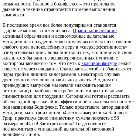
возможности. Главное в бодифлексе – это правильное
дыхание, а техника отработается по мере выполнения
комплекса.
В последнее время все более популярными становятся
здоровые методы снижения веса.
Правильное питание
,
активный образ жизни и всевозможные дыхательные
методики для похудения мало-помалу вытесняют из сознания
слабого пола непоколебимую веру в «сверхэффективность»
изнурительных диет. Большинство из тех, кто привнес в свою
жизнь хотя бы один из вышеперечисленных пунктов, с
восторгом заявляют о том, что путь к
красивой фигуре
лежит
совсем не через голодание. Оказывается, чтобы избавиться от
пары-тройки лишних килограммов в некоторых случаях
достаточно всего лишь правильно дышать. В одном из
предыдущих выпусков мы начали знакомить наших
читательниц с наиболее востребованными дыхательными
гимнастиками для похудения. Сегодня мы готовы рассказать
об еще одной чрезвычайно эффективной дыхательной системе
под названием Бодифлекс. Только представьте, автор данной
методики, мать троих детей 54-летняя американка Чайлдерс
Грир, практикуя свою гимнастику, сумела похудеть с 56
размера до 44-го! Заинтригованы? Тогда спешите
познакомиться с уникальной дыхательной методикой
Бодифлекс лично.