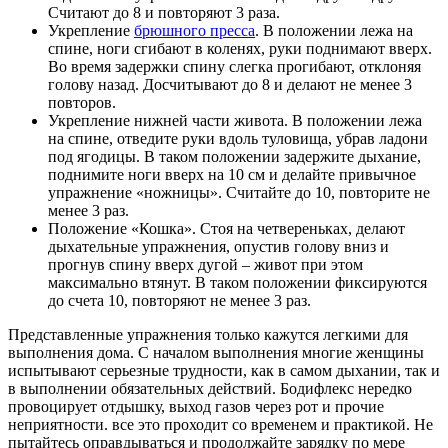
Считают до 8 и повторяют 3 раза.
Укрепление
брюшного пресса
. В положении лежа на
спине, ноги сгибают в коленях, руки поднимают вверх.
Во время задержки спину слегка прогибают, отклоняя
голову назад. Досчитывают до 8 и делают не менее 3
повторов.
Укрепление нижней части живота. В положении лежа
на спине, отведите руки вдоль туловища, убрав ладони
под ягодицы. В таком положении задержите дыхание,
поднимите ноги вверх на 10 см и делайте привычное
упражнение «ножницы». Считайте до 10, повторите не
менее 3 раз.
Положение «Кошка». Стоя на четвереньках, делают
дыхательные упражнения, опустив голову вниз и
прогнув спину вверх дугой – живот при этом
максимально втянут. В таком положении фиксируются
до счета 10, повторяют не менее 3 раз.
Представленные упражнения только кажутся легкими для
выполнения дома. С началом выполнения многие женщины
испытывают серьезные трудности, как в самом дыхании, так и
в выполнении обязательных действий. Бодифлекс нередко
провоцирует отдышку, выход газов через рот и прочие
неприятности. все это проходит со временем и практикой. Не
пытайтесь оправдываться и продолжайте зарядку по мере