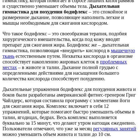
гимнастику, которая помогает в сбросе лишних килограммов
и существенно уменьшает объемы тела.
Дыхательная
гимнастика для похудения бодифлекс
– это спокойное и
размеренное дыхание, позволяющее наполнить легкие и
мышцы необходимым для сжигания кислородом.
Что такое бодифлекс – это своеобразная терапия, подобия
хирургического вмешательства, когда под кожу вводят
препарат для сжигания жира. Бодифлекс же – дыхательная
гимнастика, позволяющая «внедрить» кислород в
мышечную
ткань
естественным путем. Нехватка кислорода в организме
способствует накоплению жировых клеток в
проблемных
местах
– в животе и талии. Дыхание полной грудью с
определенными действиями для насыщения большего
количества кислорода способствует похудению.
Дыхательные упражнения бодифлекс для похудения живота и
боков были разработаны американской фитнес-тренером Григ
Чайлдерс, которая составила программу с элементами йоги
для сжигания жира. Комплекс включает в себя 12
упражнений, которые помогают быстро уменьшить объемы в
талии, ягодицах, бедрах. Весь комплекс выполняется
буквально за 15 минут, что делают утром натощак ежедневно.
Пользователи отмечают, что уже за месяц
регулярных занятий
можно уменьшить объем живота и талии до 10 см.